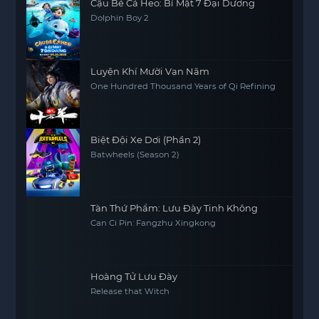
Cậu Bé Cá Heo: Bí Mật 7 Đại Dương
Dolphin Boy 2
Luyện Khí Mười Vạn Năm
One Hundred Thousand Years of Qi Refining
Biệt Đội Xe Dơi (Phần 2)
Batwheels (Season 2)
Tàn Thứ Phẩm: Lưu Đày Tinh Không
Can Ci Pin: Fangzhu Xingkong
Hoàng Tử Lưu Đày
Release that Witch