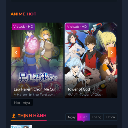
cuộc sống của cô lại không hề dễ dàng khi cô
phải sống trong một gia đình không thuận lợi. Để
ANIME HOT
chăm sóc cho em trai trong khi bố mẹ cô đi làm,
Hori luôn phải tự mình gánh vác công việc nhà và
Vietsub - HD
Vietsub - HD
Viet
học tập.
Dù có vẻ ngoài hoàn hảo, nhưng Hori không thể
hiện bản thân thật sự trước mặt bạn bè. Cuộc
sống của cô thay đổi khi cô gặp Izumi Miyamura,
một cậu học sinh có vẻ ngoài lạnh lùng và ít nói,
nhưng ẩn chứa một tính cách hoàn toàn khác
biệt. Khi Miyamura tình cờ phát hiện ra những bí
mật của Hori, họ bắt đầu trở thành bạn bè và dần
dần phát triển một tình bạn sâu sắc, từ đó mối
Lập Harem Chốn Mê Cung
Tower of God
Enc
quan hệ của họ dần chuyển sang tình yêu.
Ở Dị Giới
A Harem in the Fantasy
神之塔 -Tower of God-
Enc
World Dungeon
Horimiya mang đến một câu chuyện đầy lãng
Horimiya
mạn và cảm động về những mối quan hệ học
THỊNH HÀNH
đường, tình bạn và tình yêu. Bộ phim khắc họa
Ngày
Tuần
Tháng
Tất cả
chân thật những cảm xúc và sự trưởng thành của