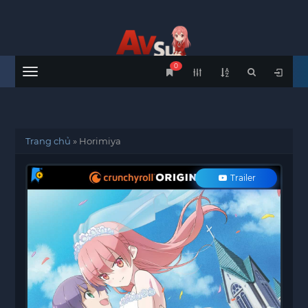
0
Menu
Trang chủ
»
Horimiya
Trailer