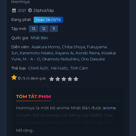
Horimiya
2021
23phút/tập
Đang phát:
Hoàn Tất (13/13)
Tập mới:
13
12
11
Quốc gia:
Nhật Bản
Diễn viên:
Asakura Momo
Chiba Shoya
Fukuyama
Jun
Kanemoto Hisako
Kayano Ai
Kondo Reina
Kozakai
Yurie
M・A・O
Okamoto Nobuhiko
Ono Daisuke
Thể loại:
Chính kịch
,
Hài Hước
,
Tình Cảm
0
/
0
đánh giá
5
TÓM TẮT PHIM
Horimiya là một bộ anime Nhật Bản được
anime
chuyển thể từ manga nổi tiếng của HERO. Câu
chuyện xoay quanh Kyoko Hori, một cô gái xinh
đẹp, học giỏi và có vẻ ngoài hoàn hảo, nhưng
Mở rộng...