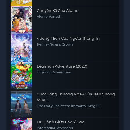
Chuyện Kể Của Akane
Akane-banashi
Vương Miện Của Người Thống Trị
9-nine- Ruler's Crown
Digimon Adventure (2020)
Digimon Adventure
Cuộc Sống Thường Ngày Của Tiên Vương
Mùa 2
The Daily Life of the Immortal King S2
Du Hành Giữa Các Vì Sao
Interstellar Wanderer