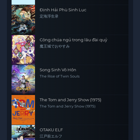
Định Hải Phù Sinh Lục
定海浮生录
Công chúa ngủ trong lâu đài quỷ
魔王城でおやすみ
Song Sinh Võ Hồn
The Rise of Twin Souls
The Tom and Jerry Show (1975)
The Tom and Jerry Show (1975)
OTAKU ELF
江戸前エルフ