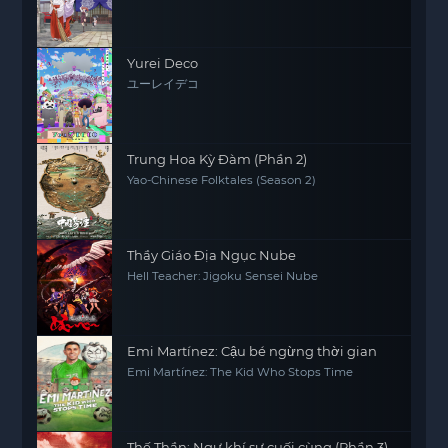
Yurei Deco
ユーレイデコ
Trung Hoa Kỳ Đàm (Phần 2)
Yao-Chinese Folktales (Season 2)
Thầy Giáo Địa Ngục Nube
Hell Teacher: Jigoku Sensei Nube
Emi Martínez: Cậu bé ngừng thời gian
Emi Martínez: The Kid Who Stops Time
Thế Thần: Ngự khí sư cuối cùng (Phần 3)