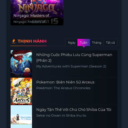
Ninjago: Masters of
Spinjitzu (Phần 16)
Ninjago: Masters of
Spinjitzu (Season 16)
THỊNH HÀNH
Ngày
Tuần
Tháng
Tất cả
Những Cuộc Phiêu Lưu Cùng Superman
(Phần 2)
My Adventures with Superman (Season 2)
Pokemon: Biên Niên Sử Arceus
Pokémon: The Arceus Chronicles
Ngày Tận Thế Với Chú Chó Shiba Của Tôi
Sekai no Owari ni Shiba Inu to