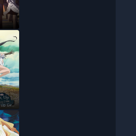
)
 Up Girls
)