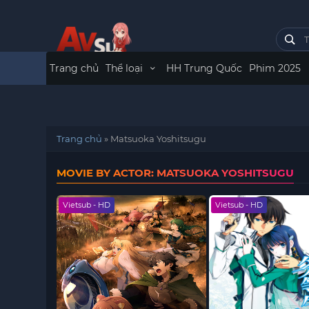
Trang chủ
Thể loại
HH Trung Quốc
Phim 2025
Trang chủ
»
Matsuoka Yoshitsugu
MOVIE BY ACTOR: MATSUOKA YOSHITSUGU
Vietsub - HD
Vietsub - HD