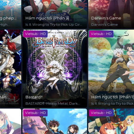
ng phép
Hầm ngục tối (Phần 3)
Darwin's Game
 High
Is It Wrong to Try to Pick Up Girls
Darwin's Game
in a Dungeon? (Season 3)
Vietsub - HD
Vietsub - HD
thần
Bastard!!
Hầm ngục tối (Phần 1
BASTARD‼ -Heavy Metal, Dark
Is It Wrong to Try to Pick
Fantasy-
in a Dungeon? (Season 1
Vietsub - HD
Vietsub - HD