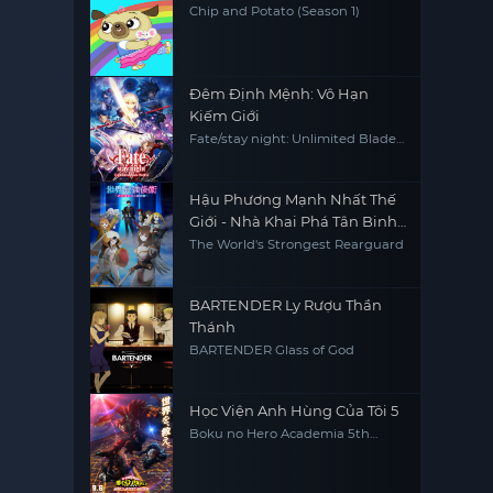
Chip and Potato (Season 1)
Đêm Định Mệnh: Vô Hạn
Kiếm Giới
Fate/stay night: Unlimited Blade
Works
Hậu Phương Mạnh Nhất Thế
Giới - Nhà Khai Phá Tân Binh
Của Vương Quốc Mê Cung
The World's Strongest Rearguard
BARTENDER Ly Rượu Thần
Thánh
BARTENDER Glass of God
Học Viện Anh Hùng Của Tôi 5
Boku no Hero Academia 5th
Season