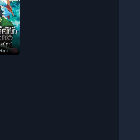
hiệp sĩ
 Hero