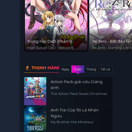
Trung học DxD (Phần 1)
Re:Zero - Bắt đầu lại 
khác
High School DxD (Season 1)
Re:Zero - Starting Life 
World
THỊNH HÀNH
Ngày
Tuần
Tháng
Tất cả
Action Pack giải cứu Giáng
sinh
The Action Pack Saves Christmas
Anh Trai Của Tôi Là Nhân
Ngưu
My Brother the Minotaur