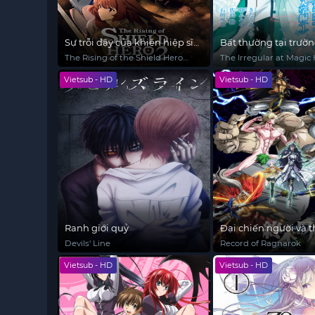
Sự trỗi dậy của khiên hiệp sĩ
Bất thường tại trườ
(Phần 2)
thuật (Phần 3)
The Rising of the Shield Hero
The Irregular at Magic
(Season 2)
School (Season 3)
Vietsub - HD
Vietsub - HD
Ranh giới quỷ
Đại chiến người và 
Devils' Line
Record of Ragnarok
Vietsub - HD
Vietsub - HD