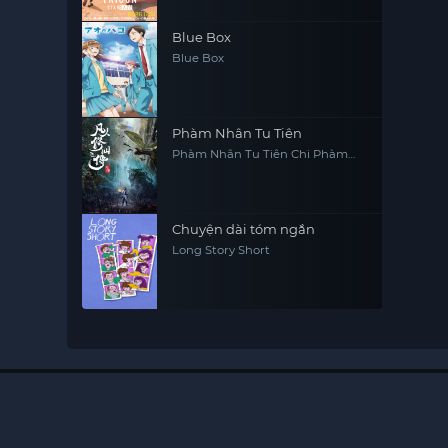
Blue Box
Blue Box
Phàm Nhân Tu Tiên
Phàm Nhân Tu Tiên Chi Phàm
Nhân Phong Khởi Thiên Nam,
Fan Ren Xiu Xian Zhuan
Chuyện dài tóm ngắn
Long Story Short