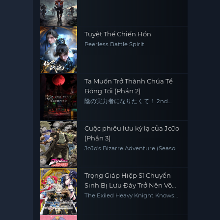
Tuyệt Thế Chiến Hồn
Peerless Battle Spirit
Ta Muốn Trở Thành Chúa Tể
Bóng Tối (Phần 2)
陰の実力者になりたくて！ 2nd
season
Cuộc phiêu lưu kỳ lạ của JoJo
(Phần 3)
JoJo's Bizarre Adventure (Season
3)
Trọng Giáp Hiệp Sĩ Chuyển
Sinh Bị Lưu Đày Trở Nên Vô
Địch Nhờ Kiến Thức Về Game
The Exiled Heavy Knight Knows
How to Game the System