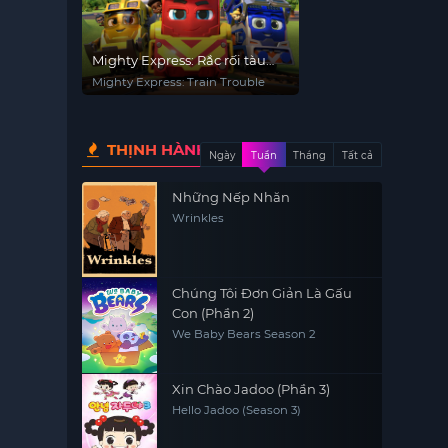
Mighty Express: Rắc rối tàu
hỏa
Mighty Express: Train Trouble
THỊNH HÀNH
Ngày
Tuần
Tháng
Tất cả
Những Nếp Nhăn
Wrinkles
Chúng Tôi Đơn Giản Là Gấu
Con (Phần 2)
We Baby Bears Season 2
Xin Chào Jadoo (Phần 3)
Hello Jadoo (Season 3)