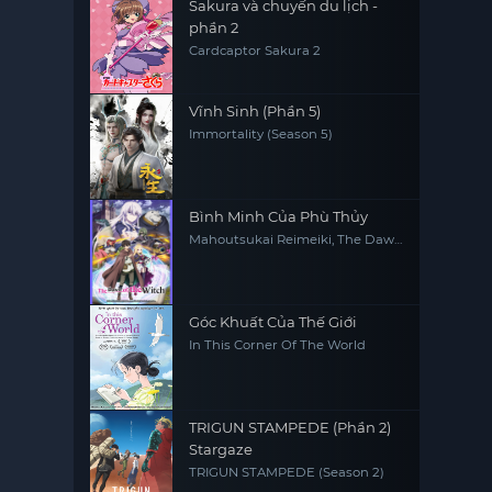
Sakura và chuyến du lịch -
phần 2
Cardcaptor Sakura 2
Vĩnh Sinh (Phần 5)
Immortality (Season 5)
Bình Minh Của Phù Thủy
Mahoutsukai Reimeiki, The Dawn
of the Witch
Góc Khuất Của Thế Giới
In This Corner Of The World
TRIGUN STAMPEDE (Phần 2)
Stargaze
TRIGUN STAMPEDE (Season 2)