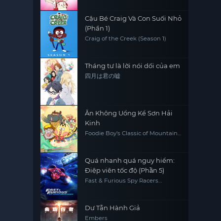
Cậu Bé Craig Và Con Suối Nhỏ
(Phần 1)
Craig of the Creek (Season 1)
Tháng tư là lời nói dối của em
四月は君の嘘
Ăn Không Uổng Kể Sơn Hải
Kinh
Foodie Boy’s Classic of Mountains
& Seas
Quá nhanh quá nguy hiểm:
Điệp viên tốc độ (Phần 5)
Fast & Furious Spy Racers
(Season 5)
Dư Tẫn Hành Giả
Embers