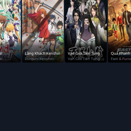
e!
Lãng Khách Kenshin
Vạn Giới Tiên Tung
Quá nhanh
nguy hiểm:
e!
Rurouni Kenshin
Vạn Giới Tiên Tung
Fast & Furi
Racers (Sea
viên tốc độ 