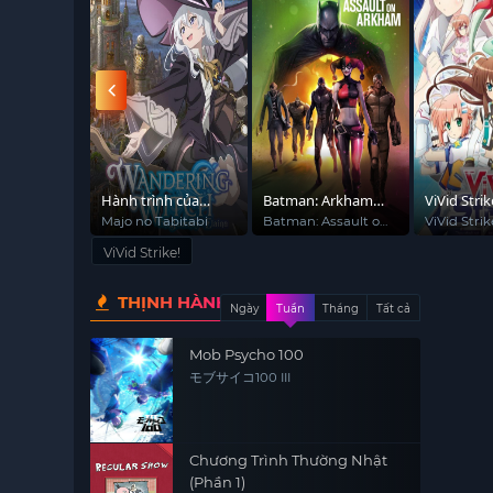
Kiếm Tâm
Hành trình của
Batman: Arkham
ViVid Strik
Elaina
Thất Thủ
d Autumns
Majo no Tabitabi
Batman: Assault on
ViVid Strik
Arkham
ViVid Strike!
THỊNH HÀNH
Ngày
Tuần
Tháng
Tất cả
Mob Psycho 100
モブサイコ100 III
Chương Trình Thường Nhật
(Phần 1)