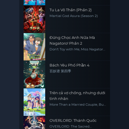
Tu La Võ Thần (Phần 2)
Martial God Asura (Season 2)
Đừng Chọc Anh Nữa Mà
Nagatoro! Phần 2
Don't Toy with Me, Miss Nagatoro
2nd Attack
Bách Yêu Phổ Phần 4
百妖谱 第四季
Trên cả vợ chồng, nhưng dưới
tình nhân
More Than a Married Couple, But
not Lovers
OVERLORD: Thánh Quốc
OVERLORD: The Sacred