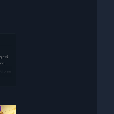
g chỉ
ng.
ải vượt
ang
câu
nime võ
Vietsub - HD
Vietsub - HD
Vietsub - HD