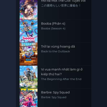
Mở Ra Một Thế Giới Tuyệt Vời
この素晴らしい世界に爆焔を！
Booba (Phần 4)
Booba (Season 4)
Trở lại vùng hoang dã
Back to the Outback
Vị vua mạnh nhất làm gì ở
kiếp thứ hai?
The Beginning After the End
Barbie: Spy Squad
Barbie: Spy Squad