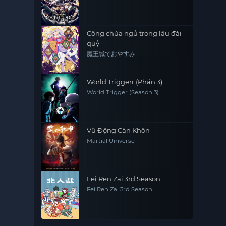
Kingdom
Công chúa ngủ trong lâu đài
quỷ
魔王城でおやすみ
World Triggerr (Phần 3)
World Trigger (Season 3)
Vũ Động Càn Khôn
Martial Universe
Fei Ren Zai 3rd Season
Fei Ren Zai 3rd Season