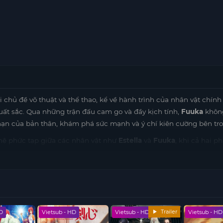
i chủ đề võ thuật và thể thao, kể về hành trình của nhân vật chính
uất sắc. Qua những trận đấu cam go và đầy kịch tính,
Fuuka
khôn
hạn của bản thân, khám phá sức mạnh và ý chí kiên cường bên tro
hệ phức tạp giữa các nhân vật như
Estella
và
Fuuka
, khi cả hai ph
 trên con đường võ thuật. Qua những tình tiết này,
ViVid Strike!
m
 và sức mạnh tinh thần.
id Strike!
ghi điểm với các pha hành động nhanh, đẹp mắt cùng 
quyết tâm. Đây là lựa chọn tuyệt vời cho fan yêu thích thể loại a
Trailer
HD
Vietsub - HD
Vietsub - HD
Vietsub - HD