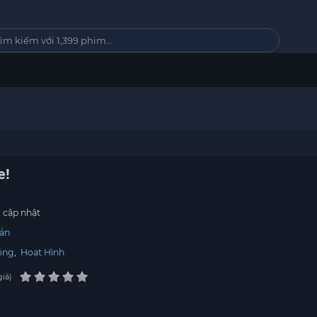
e!
cập nhật
ản
ộng
,
Hoạt Hình
giá