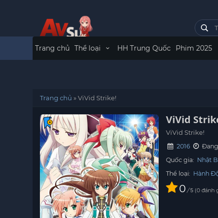
Trang chủ
Thể loại
HH Trung Quốc
Phim 2025
Trang chủ
»
ViVid Strike!
ViVid Strik
ViVid Strike!
2016
Đang 
Quốc gia:
Nhật B
Thể loại:
Hành Đ
0
/
0
đánh 
5