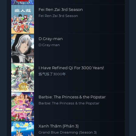
Fei Ren Zai 3rd Season
Fei Ren Zai 3rd Season
D.Gray-man
D.Gray-man
I Have Refined Qi For 3000 Years!
炼气练了3000年
Barbie: The Princess & the Popstar
Barbie: The Princess & the Popstar
Xanh Thẳm (Phần 3)
Grand Blue Dreaming (Season 3)