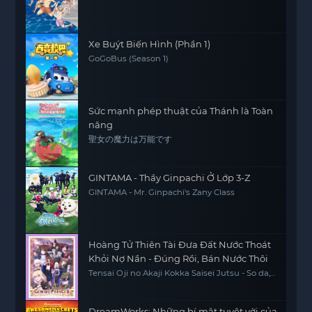
Xe Buýt Biến Hình (Phần 1)
GoGoBus (Season 1)
Sức mạnh phép thuật của Thánh là Toàn
năng
聖女の魔力は万能です
GINTAMA - Thầy Ginpachi Ở Lớp 3-Z
GINTAMA - Mr. Ginpachi's Zany Class
Hoàng Tử Thiên Tài Đưa Đất Nước Thoát
Khỏi Nợ Nần - Đúng Rồi, Bán Nước Thôi
Tensai Oji no Akaji Kokka Saisei Jutsu - So da,
Baikoku Shiyo, The Genius Prince's Guide to
Raising a Nation Out of Debt, The Genius
Prince's Guide to Raising a Nation Out of
Debt (Hey, How About Treason?)
DreamWorks: Những bí mật tuyệt vời của