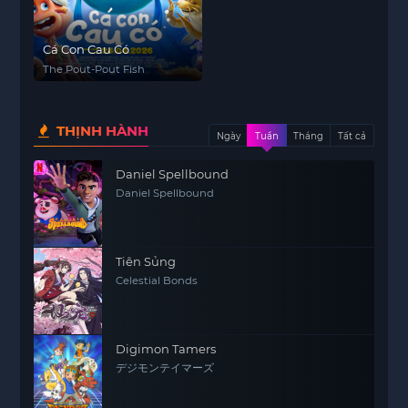
Cá Con Cau Có
The Pout-Pout Fish
THỊNH HÀNH
Ngày
Tuần
Tháng
Tất cả
Daniel Spellbound
Daniel Spellbound
Tiên Sủng
Celestial Bonds
Digimon Tamers
デジモンテイマーズ