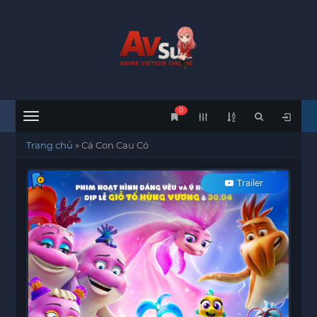
0
Menu
Trang chủ
»
Cá Con Cau Có
Trailer