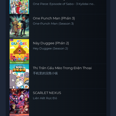
One Piece: Episode of Sabo - 3 Kyōdai no
Kizuna Kiseki no Saikai to Uketsugareru Ishi,
One Piece Sapo Special Chapter Three
Brothers' Bonds, Miracle Reunion and
Inherited Will
One Punch Man (Phần 3)
One-Punch Man (Season 3)
Này Duggee (Phần 2)
Hey Duggee (Season 2)
Thị Trấn Gấu Mèo Trong Điện Thoại
手机里的浣熊小镇
SCARLET NEXUS
Liên Kết Rực Đỏ