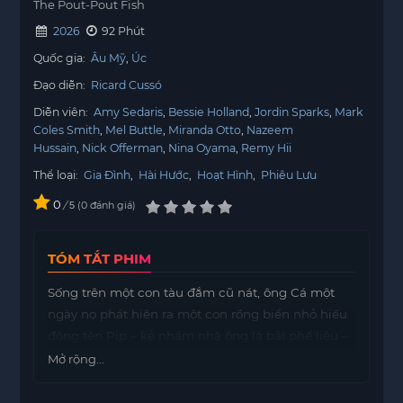
The Pout-Pout Fish
2026
92 Phút
Quốc gia:
Âu Mỹ
Úc
Đạo diễn:
Ricard Cussó
Diễn viên:
Amy Sedaris
Bessie Holland
Jordin Sparks
Mark
Coles Smith
Mel Buttle
Miranda Otto
Nazeem
Hussain
Nick Offerman
Nina Oyama
Remy Hii
Thể loại:
Gia Đình
,
Hài Hước
,
Hoạt Hình
,
Phiêu Lưu
0
/
0
đánh giá
5
TÓM TẮT PHIM
Sống trên một con tàu đắm cũ nát, ông Cá một
ngày nọ phát hiện ra một con rồng biển nhỏ hiếu
động tên Pip – kẻ nhầm nhà ông là bãi phế liệu –
đang ăn cắp đồ đạc của ông. Cuộc tranh cãi nảy
Mở rộng...
lửa sau đó khiến cả hai ngôi nhà đều bị tàn phá.
Nhưng vẫn còn hy vọng! Bắt đầu một cuộc hành