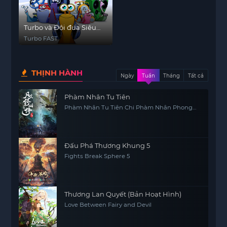
Turbo và Đội đua Siêu
tốc
Turbo FAST
THỊNH HÀNH
Ngày
Tuần
Tháng
Tất cả
Phàm Nhân Tu Tiên
Phàm Nhân Tu Tiên Chi Phàm Nhân Phong
Khởi Thiên Nam, Fan Ren Xiu Xian Zhuan
Đấu Phá Thương Khung 5
Fights Break Sphere 5
Thương Lan Quyết (Bản Hoạt Hình)
Love Between Fairy and Devil