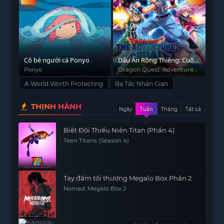
Cô bé người cá Ponyo
Dấu Ấn Rồng Thiêng: Cuộc
Hiệ
Phiêu Lưu Của Dai
Ponyo
Dragon Quest: Adventure
Isek
of Dai
Wor
A World Worth Protecting
Ba Tấc Nhân Gian
THỊNH HÀNH
Ngày
Tuần
Tháng
Tất cả
Biệt Đội Thiếu Niên Titan (Phần 4)
Teen Titans (Season 4)
Tay đấm tối thượng Megalo Box Phần 2
Nomad: Megalo Box 2