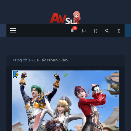
0
Menu
Trang chủ
»
Ba Tấc Nhân Gian