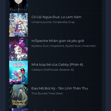
Cô Gái Ngựa Đua: Lọ Lem Xám
Umamusume: Cinderella Gray
In/Spectre Nhân gian và yêu giới
Kyokou Suiri, Inspectre, Kyokō Suiri, Invented
Inference
Nhà búp bê của Gabby (Phần 6)
Gabby's Dollhouse (Season 6)
Đạo Mộ Bút Ký - Tần Lĩnh Thần Thụ
The Buried Tree Devil