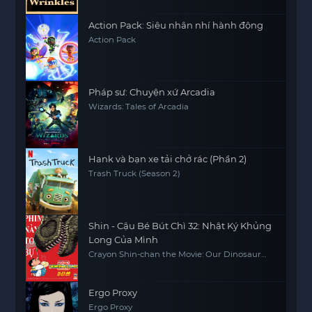
Action Pack: Siêu nhân nhí hành động
Action Pack
Pháp sư: Chuyện xứ Arcadia
Wizards: Tales of Arcadia
Hank và bạn xe tải chở rác (Phần 2)
Trash Truck (Season 2)
Shin - Cậu Bé Bút Chì 32: Nhật Ký Khủng
Long Của Mình
Crayon Shin-chan the Movie: Our Dinosaur
Diary
Ergo Proxy
Ergo Proxy