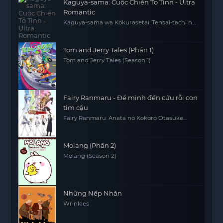
Kaguya-sama: Cuộc Chiến Tỏ Tình - Ultra
Romantic
Kaguya-sama wa Kokurasetai: Tensai-tachi no
Ren'ai Zunousen - Ultra Romantic
Tom and Jerry Tales (Phần 1)
Tom and Jerry Tales (Season 1)
Fairy Ranmaru - Để mình đến cứu rỗi con
tim cậu
Fairy Ranmaru: Anata no Kokoro Otasuke
Shimasu
Molang (Phần 2)
Molang (Season 2)
Những Nếp Nhăn
Wrinkles