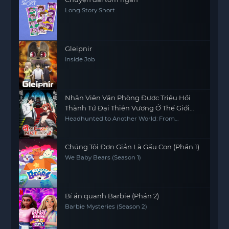
Long Story Short
Gleipnir
Inside Job
Nhân Viên Văn Phòng Được Triệu Hồi
Thành Tứ Đại Thiên Vương Ở Thế Giới
Khác
Headhunted to Another World: From
Salaryman to Big Four!
Chúng Tôi Đơn Giản Là Gấu Con (Phần 1)
We Baby Bears (Season 1)
Bí ẩn quanh Barbie (Phần 2)
Barbie Mysteries (Season 2)