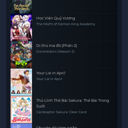
Học Viện Quỷ Vương
The Misfit of Demon King Academy
Dị thú ma đô (Phần 2)
Dorohedoro (Season 2)
Your Lie in April
Your Lie in April
Thủ Lĩnh Thẻ Bài Sakura: Thẻ Bài Trong
Suốt
Cardcaptor Sakura: Clear Card
Chuyện dài tóm ngắn