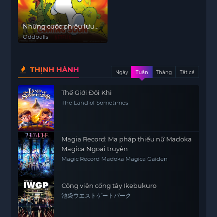
Những cuộc phiêu lưu
kỳ quặc của James và
Oddballs
Max
THỊNH HÀNH
Ngày
Tuần
Tháng
Tất cả
Thế Giới Đôi Khi
The Land of Sometimes
Magia Record: Ma pháp thiếu nữ Madoka
Magica Ngoại truyện
Magic Record Madoka Magica Gaiden
Công viên cổng tây Ikebukuro
池袋ウエストゲートパーク