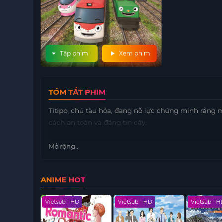
Tập phim
Xem phim
TÓM TẮT PHIM
Titipo, chú tàu hỏa, đang nỗ lực chứng minh rằng 
cách an toàn và đáng tin cậy.
Mở rộng...
ANIME HOT
 HD
Vietsub - HD
Vietsub - HD
Vietsub - 