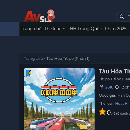
Trang chủ
Thể loại
HH Trung Quốc
Phim 2025
Trang chủ
»
Tàu Hỏa Titipo (Phần 1)
Tàu Hỏa Ti
Titipo Titipo (Se
2018
12 ph
Quốc gia:
Hàn Q
Thể loại:
Hoạt Hì
0
/
0
đánh 
5