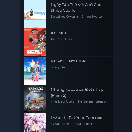
Ngày Tận Thế Với Chú Chó
Shiba Của Tôi
Sekai no Owari ni Shiba Inu to
100 MÉT
100 METERS
Nữ Phụ Lắm Chiêu
Spicy Girl
Những kẻ xấu xa: Đột nhập
(Phần 2)
The Bad Guys: The Series (Season
2)
I Want to Eat Your Pancreas
I Want to Eat Your Pancreas