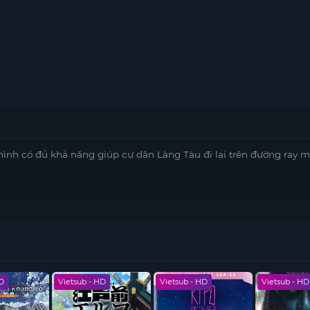
mình có đủ khả năng giúp cư dân Làng Tàu đi lại trên đường ray m
HD
Vietsub - HD
Vietsub - HD
Vietsub - HD