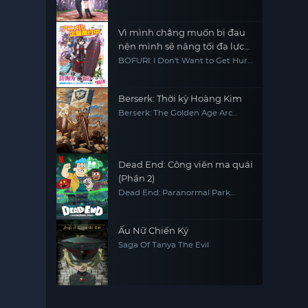
Vì mình chẳng muốn bị đau
nên mình sẽ nâng tối đa lực
phòng ngự - mùa 2
BOFURI: I Don't Want to Get Hurt,
so I'll Max Out My Defense.
Season 2
Berserk: Thời kỳ Hoàng Kim
Berserk: The Golden Age Arc
Memorial Edition
Dead End: Công viên ma quái
(Phần 2)
Dead End: Paranormal Park
(Season 2)
Ấu Nữ Chiến Ký
Saga Of Tanya The Evil