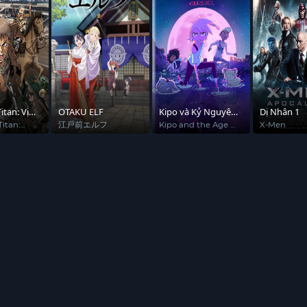
itan: Vị
OTAKU ELF
Kipo và Kỷ Nguyên
Dị Nhân 1
 ngờ
Kỳ Thú (Phần 3)
Titan:
江戸前エルフ
Kipo and the Age of
X-Men
no
Wonderbeasts
 Attack
(Season 3)
The
itor