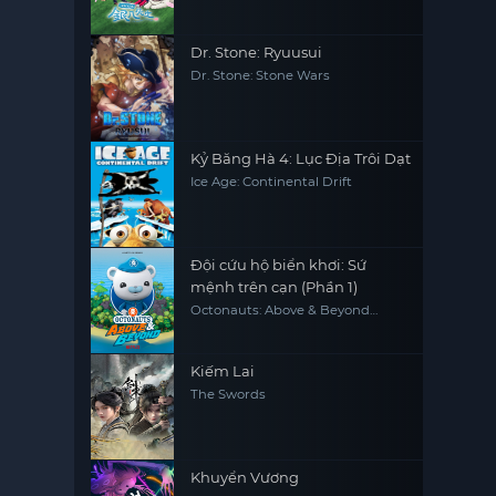
Class
Dr. Stone: Ryuusui
Dr. Stone: Stone Wars
Kỷ Băng Hà 4: Lục Địa Trôi Dạt
Ice Age: Continental Drift
Đội cứu hộ biển khơi: Sứ
mệnh trên cạn (Phần 1)
Octonauts: Above & Beyond
(Season 1)
Kiếm Lai
The Swords
Khuyển Vương