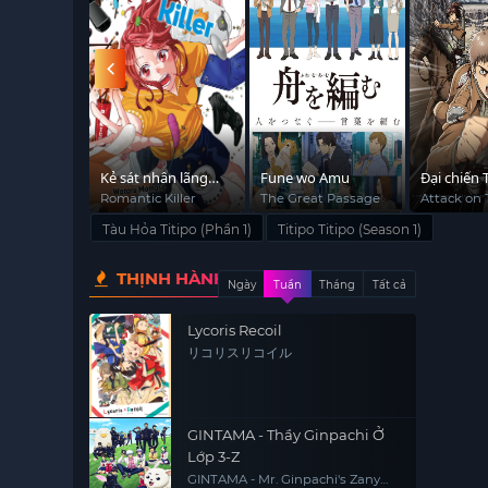
hú Cừu
Kẻ sát nhân lãng
Fune wo Amu
Đại chiến T
y
mạn
khách bất
he Sheep
Romantic Killer
The Great Passage
Attack on 
Totsuzen 
Tàu Hỏa Titipo (Phần 1)
Titipo Titipo (Season 1)
Raihousha,
on Titan: 
THỊNH HÀNH
Sudden Vis
Ngày
Tuần
Tháng
Tất cả
Lycoris Recoil
リコリスリコイル
GINTAMA - Thầy Ginpachi Ở
Lớp 3-Z
GINTAMA - Mr. Ginpachi's Zany