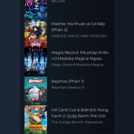
INU-OH
Mashle: Ma thuật và Cơ bắp
(Phần 2)
MASHLE: MAGIC AND MUSCLES
Season 2
Magia Record: Ma pháp thiếu
nữ Madoka Magica Ngoại
truyện
Magic Record Madoka Magica
Gaiden
Baymax (Phần 1)
Baymax! (Season 1)
Hổ Cánh Cụt & Biệt Đội Rừng
Xanh 2: Quậy Banh Thế Giới
The Jungle Bunch: Operation
Meltdown