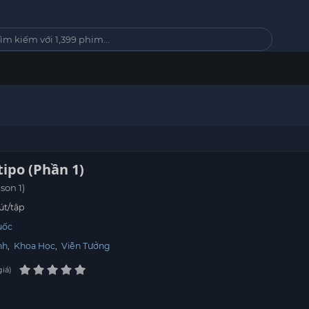
tipo (Phần 1)
ason 1)
út/tập
uốc
nh
,
Khoa Học
,
Viễn Tưởng
giá