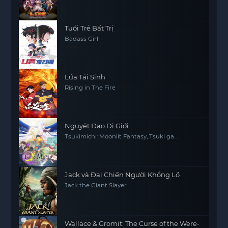
Tuổi Trẻ Bất Trị
Badass Girl
Lửa Tái Sinh
Rising in The Fire
Nguyệt Đạo Dị Giới
Tsukimichi: Moonlit Fantasy, Tsuki ga
Michibiku Isekai Dochu
Jack và Đại Chiến Người Khổng Lồ
Jack the Giant Slayer
Wallace & Gromit: The Curse of the Were-