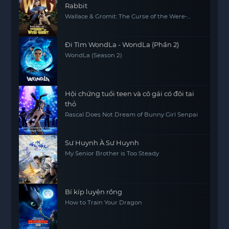
Rabbit
Wallace & Gromit: The Curse of the Were-
Rabbit
Đi Tìm WondLa - WondLa (Phần 2)
WondLa (Season 2)
Hội chứng tuổi teen và cô gái có đôi tai
thỏ
Rascal Does Not Dream of Bunny Girl Senpai
Sư Huynh À Sư Huynh
My Senior Brother is Too Steady
Bí kíp luyện rồng
How to Train Your Dragon