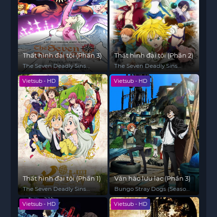
Thất hình đại tội (Phần 3)
Thất hình đại tội (Phần 2)
The Seven Deadly Sins
The Seven Deadly Sins
(Season 3)
(Season 2)
Vietsub - HD
Vietsub - HD
Thất hình đại tội (Phần 1)
Văn hào lưu lạc (Phần 3)
The Seven Deadly Sins
Bungo Stray Dogs (Season
(Season 1)
3)
Vietsub - HD
Vietsub - HD