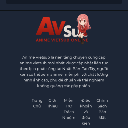
Anime Vietsub
là nền tảng chuyên cung cấp
anime vietsub mới nhất, được cập nhật liên tục
theo lịch phát sóng tại Nhật Bản. Tại đây, người
xem có thể xem anime miễn phí với chất lượng
hình ảnh cao, phụ đề chuẩn và trải nghiệm
không quảng cáo gây phiền.
Trang
Giới
Miễn
Điều
Chính
Chủ
Thiệu
Trừ
khoản
Sách
Trách
và
Bảo
Nhiệm
điều
Mật
kiện
×