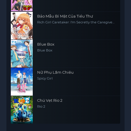
Bảo Mẫu Bí Mật Của Tiểu Thư
Rich Girl Caretaker: I'm Secretly the Caregiver
of the Most Popular Girl in This Rich Kid
School
Blue Box
Blue Box
Nữ Phụ Lắm Chiêu
Spicy Girl
Chú Vẹt Rio 2
Rio 2