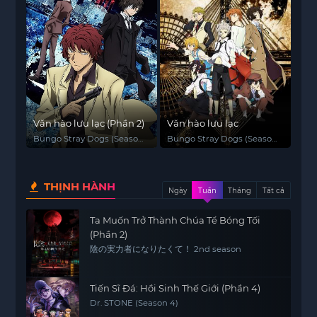
Văn hào lưu lạc (Phần 2)
Văn hào lưu lạc
Bungo Stray Dogs (Season
Bungo Stray Dogs (Season
2)
1)
THỊNH HÀNH
Ngày
Tuần
Tháng
Tất cả
Ta Muốn Trở Thành Chúa Tể Bóng Tối
(Phần 2)
陰の実力者になりたくて！ 2nd season
Tiến Sĩ Đá: Hồi Sinh Thế Giới (Phần 4)
Dr. STONE (Season 4)