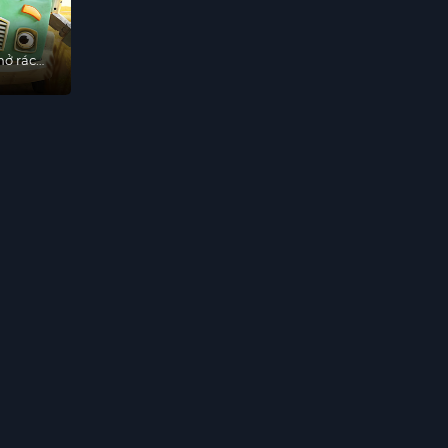
hở rác