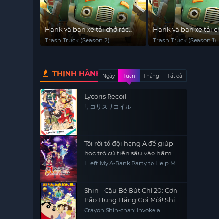
Hank và bạn xe tải chở rác
Hank và bạn xe tải c
(Phần 2)
(Phần 1)
Trash Truck (Season 2)
Trash Truck (Season 1)
THỊNH HÀNH
Ngày
Tuần
Tháng
Tất cả
Lycoris Recoil
リコリスリコイル
Tôi rời tổ đội hạng A để giúp
học trò cũ tiến sâu vào hầm
ngục!
I Left My A-Rank Party to Help My
Former Students Reach the
Dungeon Depths!
Shin - Cậu Bé Bút Chì 20: Cơn
Bão Hung Hăng Gọi Mời! Shin
và Công Chúa Vũ Trụ
Crayon Shin-chan: Invoke a
Storm! Me and the Space