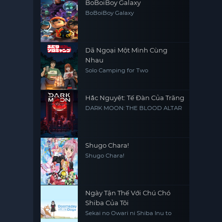
BoBoiBoy Galaxy
BoBoiBoy Galaxy
Dã Ngoại Một Mình Cùng
Nhau
Solo Camping for Two
Hắc Nguyệt: Tế Đàn Của Trăng
DARK MOON: THE BLOOD ALTAR
Shugo Chara!
Shugo Chara!
Ngày Tận Thế Với Chú Chó
Shiba Của Tôi
Sekai no Owari ni Shiba Inu to