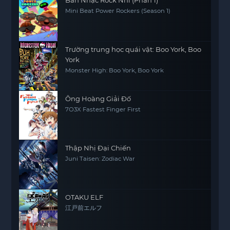
Mini Beat Power Rockers (Season 1)
Trường trung học quái vật: Boo York, Boo
York
Monster High: Boo York, Boo York
Ông Hoàng Giải Đố
7O3X Fastest Finger First
Thập Nhị Đại Chiến
Juni Taisen: Zodiac War
OTAKU ELF
江戸前エルフ