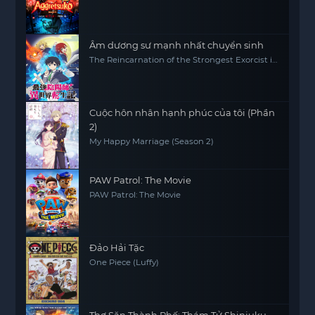
Âm dương sư mạnh nhất chuyển sinh
The Reincarnation of the Strongest Exorcist in
Another World
Cuộc hôn nhân hạnh phúc của tôi (Phần
2)
My Happy Marriage (Season 2)
PAW Patrol: The Movie
PAW Patrol: The Movie
Đảo Hải Tặc
One Piece (Luffy)
Thợ Săn Thành Phố: Thám Tử Shinjuku