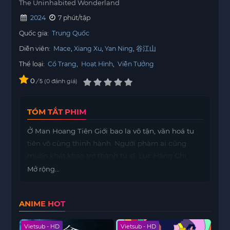
The Uninhabited Wonderland
2024
7 phút/tập
Quốc gia:
Trung Quốc
Diễn viên:
Mace
Xiang Xu
Yan Ning
谷江山
Thể loại:
Cổ Trang
,
Hoạt Hình
,
Viễn Tưởng
0
/
0
đánh giá
5
TÓM TẮT PHIM
Ở Man Hoang Tiên Giới bao la vô tận, văn hoá tu
tiên vô cùng thịnh hành. Người phàm ai cũng
muốn khát khao trở thành tu sĩ. Lục Hàng Chi,
một sinh viên đại học, đã xuyên không từ thời
Mở rộng...
hiện đại đến làm một người phàm ở trấn Tử Vân,
ngày nào cũng phải sống trong lo sợ. Tuy nhiên,
ANIME HOT
hắn không cam chịu sống một cuộc sống như
vậy, luôn cố gắng tiến về phía để thoát khỏi hoàn
Vietsub - HD
Vietsub - HD
Viet
cảnh hiện tại. Sau đó, nhờ một hành động thiện