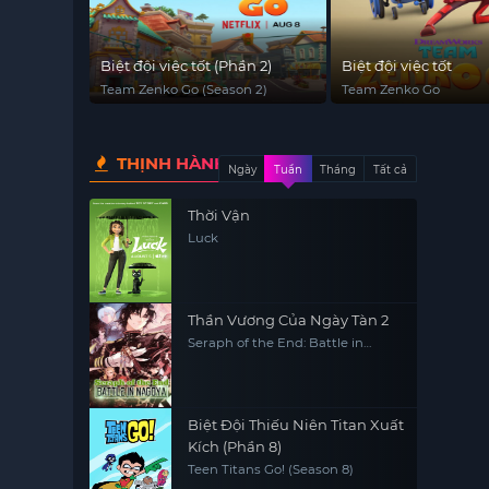
Biệt đội việc tốt (Phần 2)
Biệt đội việc tốt
Team Zenko Go (Season 2)
Team Zenko Go
THỊNH HÀNH
Ngày
Tuần
Tháng
Tất cả
Thời Vận
Luck
Thần Vương Của Ngày Tàn 2
Seraph of the End: Battle in
Nagoya
Biệt Đội Thiếu Niên Titan Xuất
Kích (Phần 8)
Teen Titans Go! (Season 8)