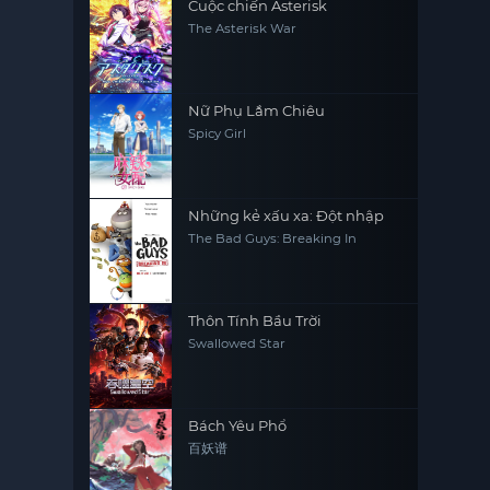
Cuộc chiến Asterisk
The Asterisk War
Nữ Phụ Lắm Chiêu
Spicy Girl
Những kẻ xấu xa: Đột nhập
The Bad Guys: Breaking In
Thôn Tính Bầu Trời
Swallowed Star
Bách Yêu Phổ
百妖谱