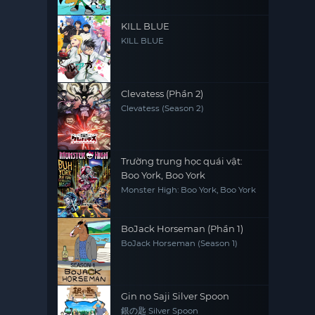
KILL BLUE
KILL BLUE
Clevatess (Phần 2)
Clevatess (Season 2)
Trường trung học quái vật:
Boo York, Boo York
Monster High: Boo York, Boo York
BoJack Horseman (Phần 1)
BoJack Horseman (Season 1)
Gin no Saji Silver Spoon
銀の匙 Silver Spoon