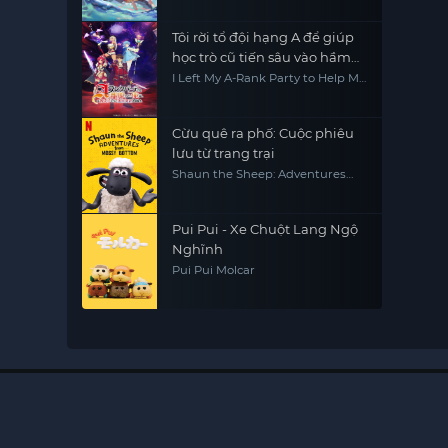
Tôi rời tổ đội hạng A để giúp
học trò cũ tiến sâu vào hầm
ngục!
I Left My A-Rank Party to Help My
Former Students Reach the
Dungeon Depths!
Cừu quê ra phố: Cuộc phiêu
lưu từ trang trại
Shaun the Sheep: Adventures
from Mossy Bottom
Pui Pui - Xe Chuột Lang Ngộ
Nghĩnh
Pui Pui Molcar