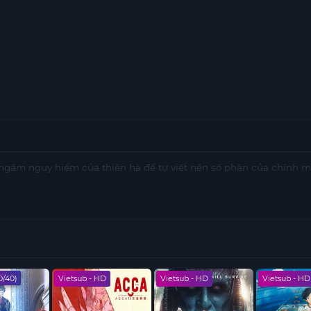
i ngầm nguy hiểm của thiên hà để tự viết nên số phận của chính m
HD
Vietsub - HD
Vietsub - HD
Vietsub - H