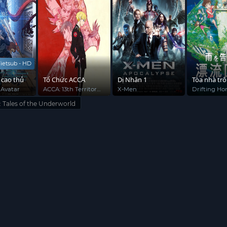
ACCA
Dị Nhân 1
Tòa nhà trôi dạt
Những Cô 
Thuật
 Territory
X-Men
Drifting Home
Mahoutsuk
n
Precure! Mo
: Tales of the Underworld
ent
Kiseki no 
Cure Mofu