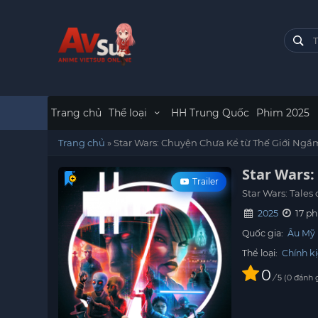
Trang chủ
Thể loại
HH Trung Quốc
Phim 2025
Trang chủ
»
Star Wars: Chuyện Chưa Kể từ Thế Giới Ngầ
Star Wars
Trailer
Star Wars: Tales
2025
17 ph
Quốc gia:
Âu Mỹ
Thể loại:
Chính k
0
/
0
đánh 
5