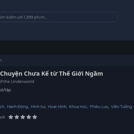
m
: Chuyện Chưa Kể từ Thế Giới Ngầm
 of the Underworld
út/tập
ịch
,
Hành Động
,
Hình Sự
,
Hoạt Hình
,
Khoa Học
,
Phiêu Lưu
,
Viễn Tưởng
giá