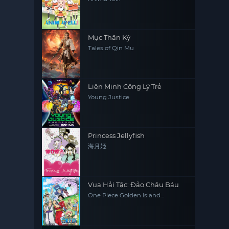
Mục Thần Ký
Tales of Qin Mu
Liên Minh Công Lý Trẻ
Young Justice
Princess Jellyfish
海月姫
Vua Hải Tặc: Đảo Châu Báu
One Piece Golden Island
Adventure, One Piece: The Movie,
One Piece Movie 1