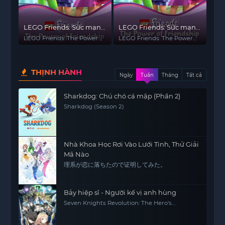
LEGO Friends: Sức mạnh
LEGO Friends: Sức mạnh
của tình bạn (Phần 2)
của tình bạn
LEGO Friends: The Power
LEGO Friends: The Power
of Friendship (Season 2)
of Friendship
THỊNH HÀNH
Ngày
Tuần
Tháng
Tất cả
Sharkdog: Chú chó cá mập (Phần 2)
Sharkdog (Season 2)
Nhà Khoa Học Rơi Vào Lưới Tình, Thử Giải
Mã Nào
理系が恋に落ちたので证明してみた。
Bảy hiệp sĩ - Người kế vị anh hùng
Seven Knights Revolution: The Hero's
Successor, Seven Knights Revolution -Eiyuu
no Keishousha