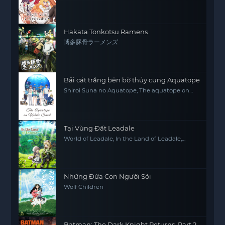
of the Most Popular Girl in This Rich Kid
School
Hakata Tonkotsu Ramens
博多豚骨ラーメンズ
Bãi cát trắng bên bờ thủy cung Aquatope
Shiroi Suna no Aquatope, The aquatope on
white sand
Tại Vùng Đất Leadale
World of Leadale, In the Land of Leadale,
Riadeiru no Daichi nite
Những Đứa Con Người Sói
Wolf Children
Batman: The Dark Knight Returns, Part 2