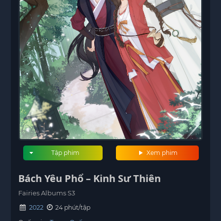
Tập phim
Xem phim
Bách Yêu Phổ – Kinh Sư Thiên
Fairies Albums S3
2022
24 phút/tập