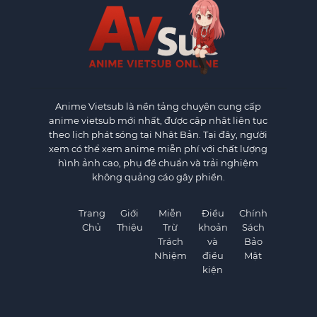
Anime Vietsub
là nền tảng chuyên cung cấp
anime vietsub mới nhất, được cập nhật liên tục
theo lịch phát sóng tại Nhật Bản. Tại đây, người
xem có thể xem anime miễn phí với chất lượng
hình ảnh cao, phụ đề chuẩn và trải nghiệm
không quảng cáo gây phiền.
Trang
Giới
Miễn
Điều
Chính
Chủ
Thiệu
Trừ
khoản
Sách
Trách
và
Bảo
Nhiệm
điều
Mật
kiện
×
×