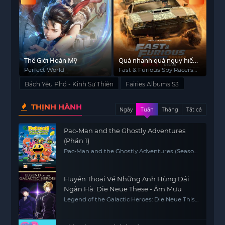
chính là sự ảnh hưởng lẫn nhau, đầy đủ ngũ vị
đắng cay mặn ngọt như thế.
ốc
Thế Giới Hoàn Mỹ
Quá nhanh quá nguy hiểm:
Dũn
Điệp viên tốc độ (Phần 3)
Giới
Perfect World
Fast & Furious Spy Racers
Kni
(Season 3)
Bách Yêu Phổ - Kinh Sư Thiên
Fairies Albums S3
THỊNH HÀNH
Ngày
Tuần
Tháng
Tất cả
Pac-Man and the Ghostly Adventures
(Phần 1)
Pac-Man and the Ghostly Adventures (Season
1)
Huyền Thoại Về Những Anh Hùng Dải
Ngân Hà: Die Neue These - Âm Mưu
Legend of the Galactic Heroes: Die Neue This
Season 4