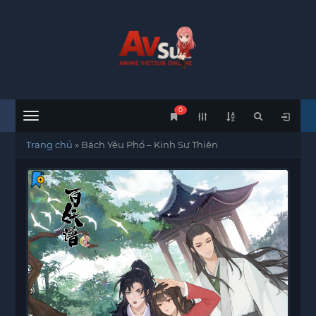
0
Menu
Trang chủ
»
Bách Yêu Phổ – Kinh Sư Thiên