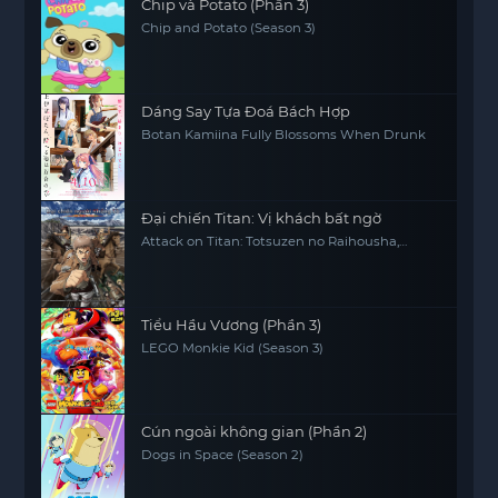
Chip và Potato (Phần 3)
Chip and Potato (Season 3)
Dáng Say Tựa Đoá Bách Hợp
Botan Kamiina Fully Blossoms When Drunk
Đại chiến Titan: Vị khách bất ngờ
Attack on Titan: Totsuzen no Raihousha,
Attack on Titan: The Sudden Visitor
Tiểu Hầu Vương (Phần 3)
LEGO Monkie Kid (Season 3)
Cún ngoài không gian (Phần 2)
Dogs in Space (Season 2)