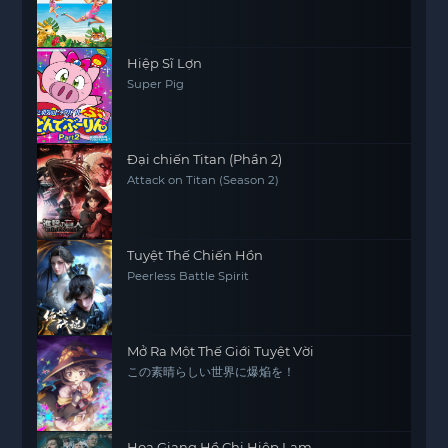
Hiệp Sĩ Lợn
Super Pig
Đại chiến Titan (Phần 2)
Attack on Titan (Season 2)
Tuyệt Thế Chiến Hồn
Peerless Battle Spirit
Mở Ra Một Thế Giới Tuyệt Vời
この素晴らしい世界に爆焔を！
Họa Giang Hồ Chi Hiệp Lam