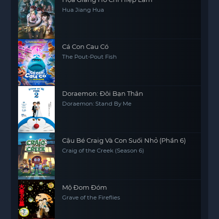
Hua Jiang Hua
Cá Con Cau Có
The Pout-Pout Fish
Doraemon: Đôi Bạn Thân
Doraemon: Stand By Me
Cậu Bé Craig Và Con Suối Nhỏ (Phần 6)
Craig of the Creek (Season 6)
Mộ Đom Đóm
Grave of the Fireflies