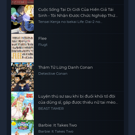
Cuộc Sống Tại Dị Giới Của Hiền Giả Tái
Sinh - Tôi Nhận Được Chức Nghiệp Thứ
Hai, Và Đã Trở Thành Người Mạnh Nhất
Tensei Kenja no Isekai Life: Dai-2 no
Shokugyou wo Ete Sekai Saikyou ni
Thế Giới
Narimashita My Isekai Life: I Gained a Second
Character Class and Became the Strongest
Sage in the World
Flee
Flugt
Thám Tử Lừng Danh Conan
Detective Conan
Luyện thú sư sau khi bị đuổi khỏi tổ đội
của dũng sĩ, gặp được thiếu nữ tai mèo
của chủng tộc mạnh nhất
BEAST TAMER
Barbie: It Takes Two
Barbie: It Takes Two