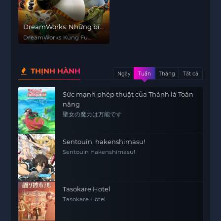
DreamWorks: Những bí
mật tuyệt vời của gấu
DreamWorks Kung Fu
trúc Kung Fu
Panda Awesome Secrets
THỊNH HÀNH
Ngày
Tuần
Tháng
Tất cả
Sức mạnh phép thuật của Thánh là Toàn
năng
聖女の魔力は万能です
Sentouin, hakenshimasu!
Sentouin Hakenshimasu!
Tasokare Hotel
Tasokare Hotel