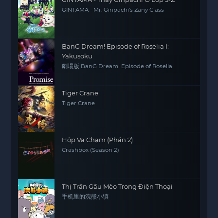
GINTAMA - Mr. Ginpachi's Zany Class
BanG Dream! Episode of Roselia I:
Yakusoku
劇場版 BanG Dream! Episode of Roselia
Tiger Crane
Tiger Crane
Hộp Va Chạm (Phần 2)
Crashbox (Season 2)
Thị Trấn Gấu Mèo Trong Điện Thoại
手机里的浣熊小镇