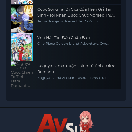
Cuộc Sống Tại Dị Giới Của Hiền Giả Tái
Sinh - Tôi Nhận Được Chức Nghiệp Thứ
Hai, Và Đã Trở Thành Người Mạnh Nhất
Tensei Kenja no Isekai Life: Dai-2 no
Shokugyou wo Ete Sekai Saikyou ni
Thế Giới
Narimashita My Isekai Life: I Gained a Second
Character Class and Became the Strongest
Sage in the World
Vua Hải Tặc: Đảo Châu Báu
One Piece Golden Island Adventure, One
Piece: The Movie, One Piece Movie 1
Kaguya-sama: Cuộc Chiến Tỏ Tình - Ultra
Romantic
Kaguya-sama wa Kokurasetai: Tensai-tachi no
Ren'ai Zunousen - Ultra Romantic