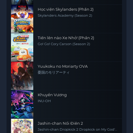
Học viện Skylanders (Phần 2)
Skylanders Academy (Season 2)
Tiến lên nào Xe Nhỏ! (Phần 2)
Go! Go! Cory Carson (Season 2)
Yuukoku no Moriarty OVA
憂国のモリアーティ
Khuyển Vương
INU-OH
Jashin-chan Nổi Điên 2
Jashin-chan Dropkick 2 Dropkick on My God'