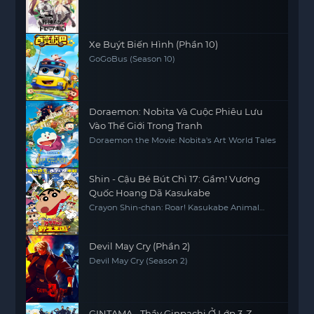
Seanson 2
Xe Buýt Biến Hình (Phần 10)
GoGoBus (Season 10)
Doraemon: Nobita Và Cuộc Phiêu Lưu
Vào Thế Giới Trong Tranh
Doraemon the Movie: Nobita's Art World Tales
Shin - Cậu Bé Bút Chì 17: Gầm! Vương
Quốc Hoang Dã Kasukabe
Crayon Shin-chan: Roar! Kasukabe Animal
Kingdom
Devil May Cry (Phần 2)
Devil May Cry (Season 2)
GINTAMA - Thầy Ginpachi Ở Lớp 3-Z