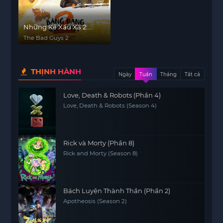
Những Kẻ Xấu Xa 2:
Băng Đảng Quái Kiệt
The Bad Guys 2
THỊNH HÀNH
Ngày
Tuần
Tháng
Tất cả
Love, Death & Robots (Phần 4)
Love, Death & Robots (Season 4)
Rick và Morty (Phần 8)
Rick and Morty (Season 8)
Bách Luyện Thành Thần (Phần 2)
Apotheosis (Season 2)