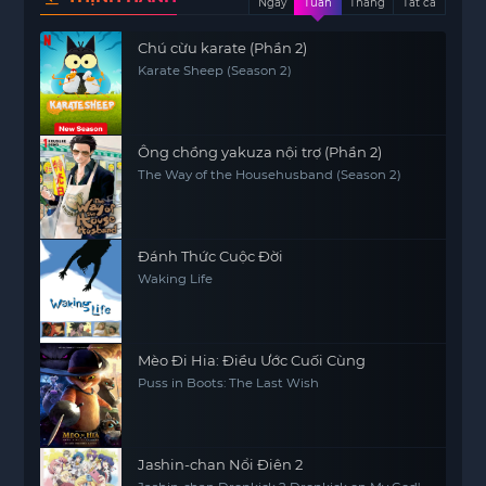
Ngày
Tuần
Tháng
Tất cả
Chú cừu karate (Phần 2)
Karate Sheep (Season 2)
Ông chồng yakuza nội trợ (Phần 2)
The Way of the Househusband (Season 2)
Đánh Thức Cuộc Đời
Waking Life
Mèo Đi Hia: Điều Ước Cuối Cùng
Puss in Boots: The Last Wish
Jashin-chan Nổi Điên 2