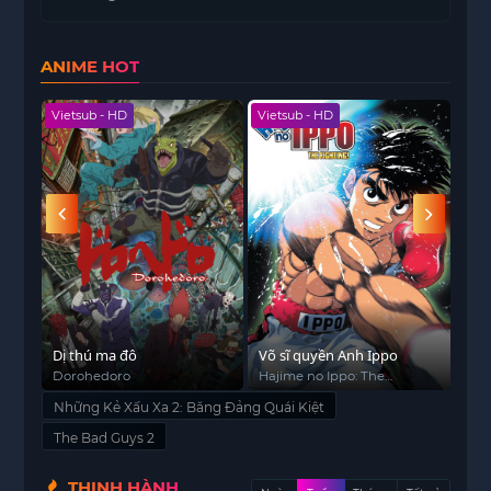
mà họ chưa từng thấy đến cầm đầu: The Bad
Girls.
ANIME HOT
Vietsub - HD
Vietsub - HD
Viet
Dị thú ma đô
Võ sĩ quyền Anh Ippo
Ngu
2)
Dorohedoro
Hajime no Ippo: The
Tsu
Fighting!
Fan
Những Kẻ Xấu Xa 2: Băng Đảng Quái Kiệt
ga 
The Bad Guys 2
THỊNH HÀNH