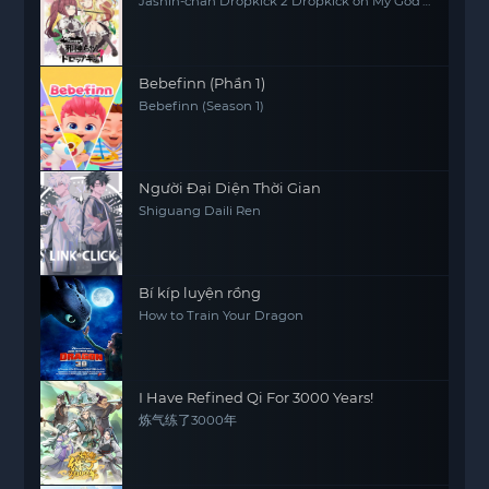
Jashin-chan Dropkick 2 Dropkick on My God'
Seanson 2
Bebefinn (Phần 1)
Bebefinn (Season 1)
Người Đại Diện Thời Gian
Shiguang Daili Ren
Bí kíp luyện rồng
How to Train Your Dragon
I Have Refined Qi For 3000 Years!
炼气练了3000年