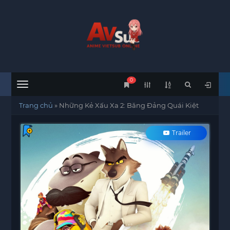
0
Menu
Trang chủ
»
Những Kẻ Xấu Xa 2: Băng Đảng Quái Kiệt
Trailer