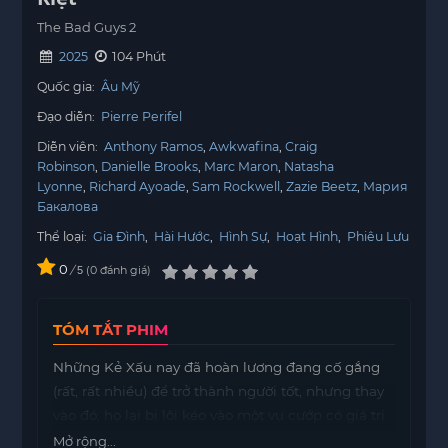
The Bad Guys 2
2025
104 Phút
Quốc gia:
Âu Mỹ
Đạo diễn:
Pierre Perifel
Diễn viên:
Anthony Ramos
Awkwafina
Craig
Robinson
Danielle Brooks
Marc Maron
Natasha
Lyonne
Richard Ayoade
Sam Rockwell
Zazie Beetz
Мария
Бакалова
Thể loại:
Gia Đình
,
Hài Hước
,
Hình Sự
,
Hoạt Hình
,
Phiêu Lưu
0
/
0
đánh giá
5
TÓM TẮT PHIM
Những Kẻ Xấu nay đã hoàn lương đang cố gắng
(rất, rất nhiều) để trở thành người tốt, nhưng thay
vào đó, họ lại bị lôi kéo vào một vụ cướp có giá trị
lớn, đi khắp thế giới, do một nhóm tội phạm mới
Mở rộng...