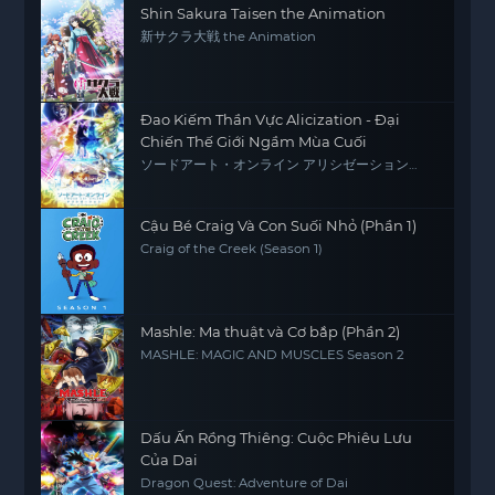
Shin Sakura Taisen the Animation
新サクラ大戦 the Animation
Đao Kiếm Thần Vực Alicization - Đại
Chiến Thế Giới Ngầm Mùa Cuối
ソードアート・オンライン アリシゼーション
War of Underworld -THE LAST SEASON-
Cậu Bé Craig Và Con Suối Nhỏ (Phần 1)
Craig of the Creek (Season 1)
Mashle: Ma thuật và Cơ bắp (Phần 2)
MASHLE: MAGIC AND MUSCLES Season 2
Dấu Ấn Rồng Thiêng: Cuộc Phiêu Lưu
Của Dai
Dragon Quest: Adventure of Dai