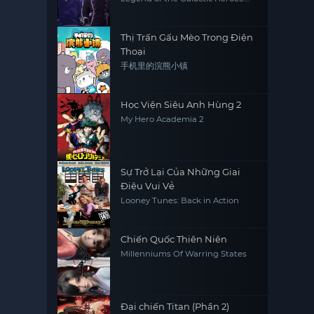
Die Neue This Season 4
Thị Trấn Gấu Mèo Trong Điện
Thoại
手机里的浣熊小镇
Học Viện Siêu Anh Hùng 2
My Hero Academia 2
Sự Trở Lại Của Những Giai
Điệu Vui Vẻ
Looney Tunes: Back in Action
Chiến Quốc Thiên Niên
Millenniums Of Warring States
Đại chiến Titan (Phần 2)