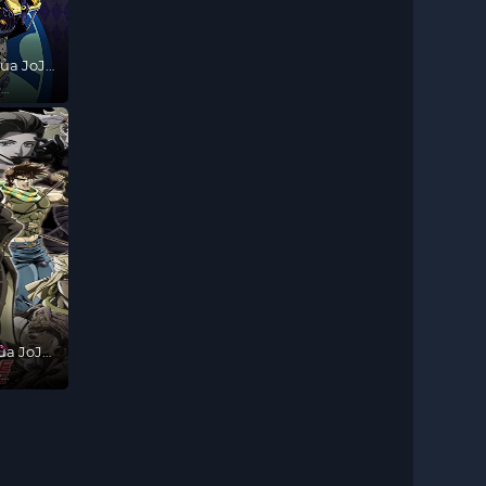
của JoJo
e
của JoJo
e