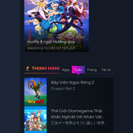
Iruma ở ngôi trường quỷ
Welcome to Demon School!
Iruma-kun
THỊNH HÀNH
Ngày
Tuần
Tháng
Tất cả
Bảy Viên Ngọc Rồng Z
Dragon Ball Z
Thế Giới Otomegame Thật
Khắc Nghiệt Với Nhân Vật
Quần Chúng
乙女ゲー世界はモブに厳しい世界で
す