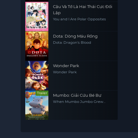
Cậu Và Tớ Là Hai Thái Cực Đối
Lập
You and I Are Polar Opposites
Dota: Dòng Máu Rồng
Dota: Dragon's Blood
Wonder Park
Wonder Park
Trailer
Mumbo: Giải Cứu Bé Bự
When Mumbo Jumbo Grew
Giant