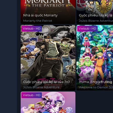
Nhà ái quốc Moriarty
Cuộc phiêu lưu kỳ lạ
(Phần 5)
Moriarty the Patriot
JoJo's Bizarre Adventu
(Season 5)
Vietsub - HD
Vietsub - HD
Cuộc phiêu lưu kỳ lạ của JoJo
Iruma ở ngôi trường
(Phần 3)
(Phần 3)
JoJo's Bizarre Adventure
Welcome to Demon Sch
(Season 3)
Iruma-kun (Season 3)
Vietsub - HD