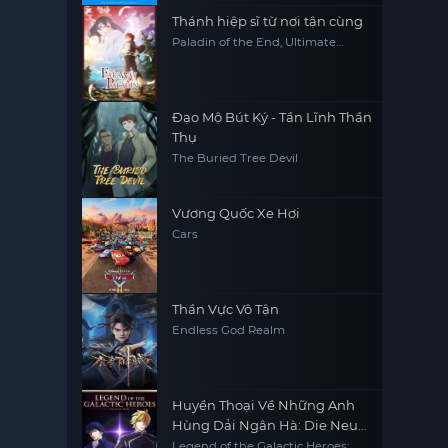
Thánh hiệp sĩ từ nơi tận cùng
Paladin of the End, Ultimate
Paladin, The Faraway Paladin,
Saihate no Paladin
Đạo Mộ Bút Ký - Tần Lĩnh Thần
Thụ
The Buried Tree Devil
Vương Quốc Xe Hơi
Cars
Thần Vực Vô Tận
Endless God Realm
Huyền Thoại Về Những Anh
Hùng Dải Ngân Hà: Die Neue
These - Âm Mưu
Legend of the Galactic Heroes: