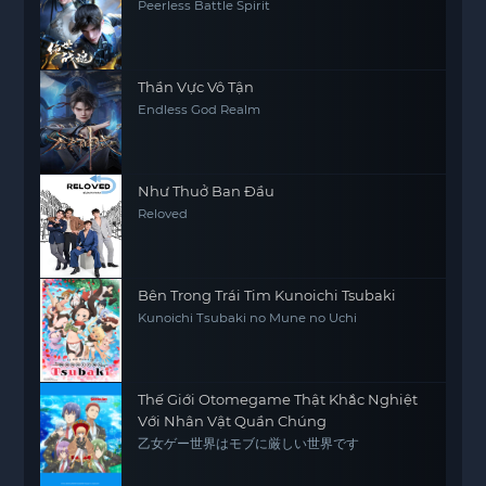
Peerless Battle Spirit
Thần Vực Vô Tận
Endless God Realm
Như Thuở Ban Đầu
Reloved
Bên Trong Trái Tim Kunoichi Tsubaki
Kunoichi Tsubaki no Mune no Uchi
Thế Giới Otomegame Thật Khắc Nghiệt
Với Nhân Vật Quần Chúng
乙女ゲー世界はモブに厳しい世界です