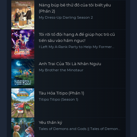
Nàng búp bê thử đồ của tôi biết yêu
(Phần 2)
My Dress-Up Darling Season 2
Tôi rời tổ đội hạng A để giúp học trò cũ
tiến sâu vào hầm ngục!
I Left My A-Rank Party to Help My Former
Students Reach the Dungeon Depths!
Anh Trai Của Tôi Là Nhân Ngưu
My Brother the Minotaur
Tàu Hỏa Titipo (Phần 1)
Titipo Titipo (Season 1)
Yêu thần ký
Tales of Demons and Gods || Tales of Demon
and God