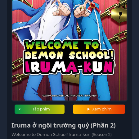
Tập phim
Xem phim
Iruma ở ngôi trường quỷ (Phần 2)
Welcome to Demon School! Iruma-kun (Season 2)