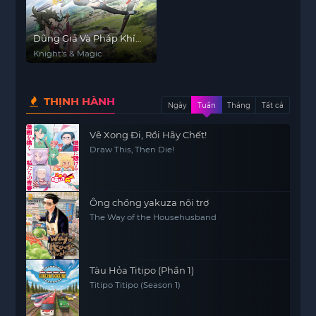
Dũng Giả Và Pháp Khí
Tại Dị Giới
Knight's & Magic
THỊNH HÀNH
Ngày
Tuần
Tháng
Tất cả
Vẽ Xong Đi, Rồi Hãy Chết!
Draw This, Then Die!
Ông chồng yakuza nội trợ
The Way of the Househusband
Tàu Hỏa Titipo (Phần 1)
Titipo Titipo (Season 1)