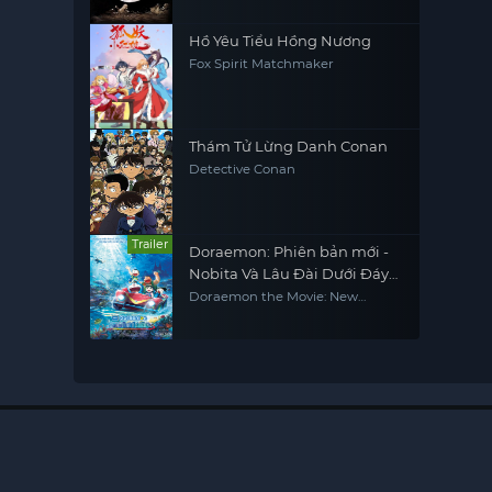
Hồ Yêu Tiểu Hồng Nương
Fox Spirit Matchmaker
Thám Tử Lừng Danh Conan
Detective Conan
Trailer
Doraemon: Phiên bản mới -
Nobita Và Lâu Đài Dưới Đáy
Biển
Doraemon the Movie: New
Nobita and the Castle of the
Undersea Devil