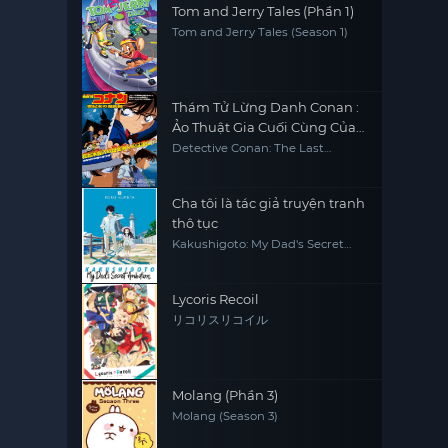
Tom and Jerry Tales (Phần 1)
Tom and Jerry Tales (Season 1)
Thám Tử Lừng Danh Conan :
Ảo Thuật Gia Cuối Cùng Của
Thế Kỷ
Detective Conan: The Last
Wizard of the Century
Cha tôi là tác giả truyện tranh
thô tục
Kakushigoto: My Dad's Secret
Ambition
Lycoris Recoil
リコリスリコイル
Molang (Phần 3)
Molang (Season 3)