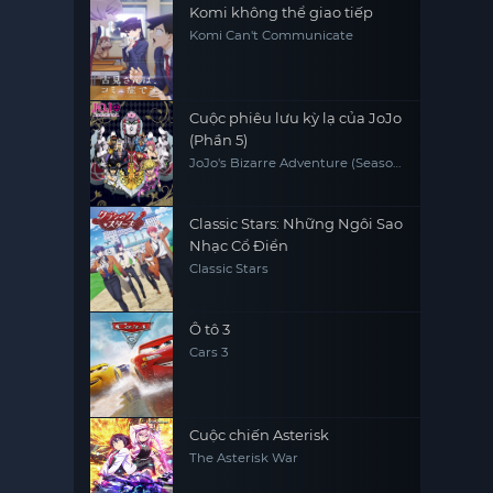
Komi không thể giao tiếp
Komi Can't Communicate
Cuộc phiêu lưu kỳ lạ của JoJo
(Phần 5)
JoJo's Bizarre Adventure (Season
5)
Classic Stars: Những Ngôi Sao
Nhạc Cổ Điển
Classic Stars
Ô tô 3
Cars 3
Cuộc chiến Asterisk
The Asterisk War