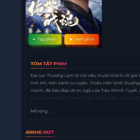
Tập phim
Xem phim
TÓM TẮT PHIM
Đại lục Thương Lam là nơi nếu muốn thành võ giả thì
linh khí, tiến hành tu luyện. Thiếu niên bình thư
mạnh, để báo đáp ơn tri ngộ của Tiêu Khinh Tuyết, đ
cùng danh chấn Thương Lam, đứng trên vạn người
Mở rộng...
ANIME HOT