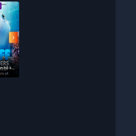
Vietsub - HD
Vietsub - HD
Vietsub - HD
an hô kỳ
Học viện đỏ đen:
DEAD MOUNT
5 Centimet t
Song sinh
DEATH PLAY
rs of
KAKEGURUI TWIN
デッドマウント・デ
5 Centimeter
スプレイ
Second