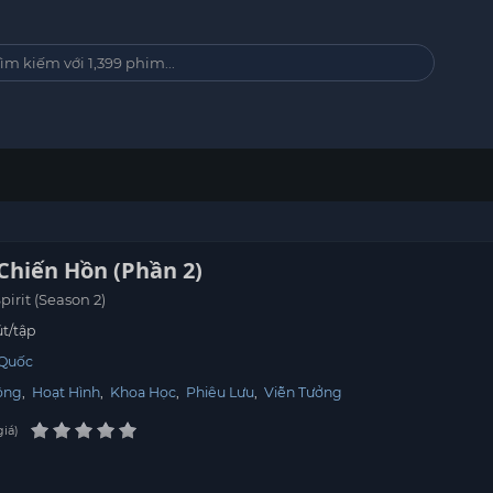
Chiến Hồn (Phần 2)
pirit (Season 2)
t/tập
 Quốc
ộng
,
Hoạt Hình
,
Khoa Học
,
Phiêu Lưu
,
Viễn Tưởng
giá