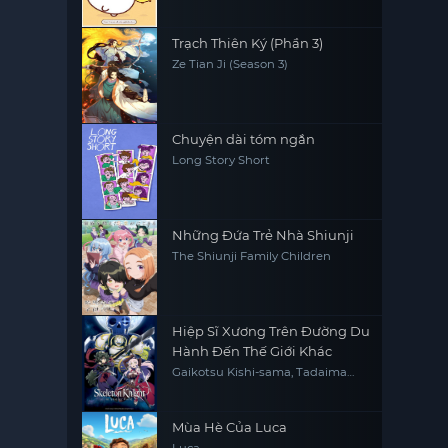
Trạch Thiên Ký (Phần 3)
Ze Tian Ji (Season 3)
Chuyện dài tóm ngắn
Long Story Short
Những Đứa Trẻ Nhà Shiunji
The Shiunji Family Children
Hiệp Sĩ Xương Trên Đường Du
Hành Đến Thế Giới Khác
Gaikotsu Kishi-sama, Tadaima
Isekai e Odekakechuu, Skeleton
Knight in Another World
Mùa Hè Của Luca
Luca