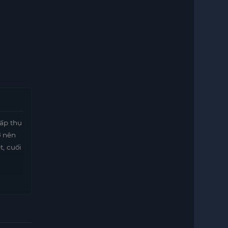
hấp thụ
ở nên
t, cuối