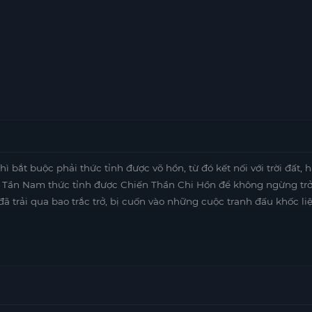
 bắt buộc phải thức tỉnh được võ hồn, từ đó kết nối với trời đất, 
ờng Tần Nam thức tỉnh được Chiến Thần Chi Hồn để không ngừng tr
ã trải qua bao trắc trở, bị cuốn vào những cuộc tranh đấu khốc liệ
.