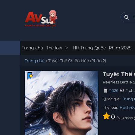
Trang chủ
Thể loại
HH Trung Quốc
Phim 2025
Trang chủ
»
Tuyệt Thế Chiến Hồn (Phần 2)
Tuyệt Thế 
Peerless Battle S
2026
? phú
Quốc gia:
Trung
Thể loại:
Hành Đ
0
/
0
đánh 
5