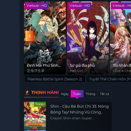
 HD
Vietsub - HD
Vietsub - HD
Vietsub - 
Ma Cà
Định Hải Phù Sinh
Sứ giả địa phủ
Tôi nhận 
hát Máu
Lục
lực cheat ở
Hunter D:
定海浮生录
Hell Girl
I Got a Che
t
Another W
nên bá đạ
Peerless Battle Spirit (Season 2)
Tuyệt Thế Chiến Hồn (P
Became Un
thế giới t
in the Rea
THỊNH HÀNH
Too
Ngày
Tuần
Tháng
Tất cả
Trailer
Shin - Cậu Bé Bút Chì 33: Nóng
Bỏng Tay! Những Vũ Công
Siêu Cay Kasukabe
Crayon Shin-chan: Super
Gorgeous! Glow Kasukabe
Dancer