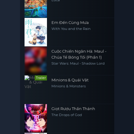
Em Đến Cùng Mưa
With You and the Rain
Cuộc Chiến Ngân Hà: Maul -
Chúa Tể Bóng Tối (Phần 1)
Star Wars: Maul - Shadow Lord
Trailer
Minions & Quái Vật
Minions & Monsters
Giọt Rượu Thần Thánh
The Drops of God