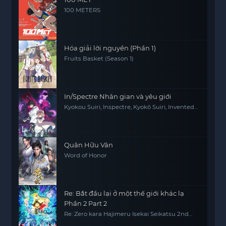
100 METERS
Hóa giải lời nguyền (Phần 1)
Fruits Basket (Season 1)
In/Spectre Nhân gian và yêu giới
Kyokou Suiri, Inspectre, Kyokō Suiri, Invented
Inference
Quân Hữu Vân
Word of Honor
Re: Bắt đầu lại ở một thế giới khác lạ
Phần 2 Part 2
Re: Zero kara Hajimeru Isekai Seikatsu 2nd
Season Part 2, Re0, RE:ZERO