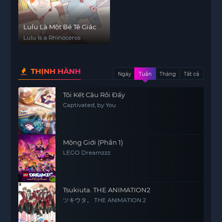
Lulu Là Một Bé Tê Giác
Lulu Is a Rhinoceros
THỊNH HÀNH
Ngày
Tuần
Tháng
Tất cả
Tôi Kết Cậu Rồi Đấy
Captivated, by You
Mộng Giới (Phần 1)
LEGO Dreamzzz
Tsukiuta. THE ANIMATION2
ツキウタ。 THE ANIMATION 2