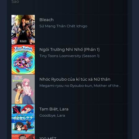
Bleach
Sứ Mạng Thần Chết Ichigo
Ngôi Trường Nhí Nhố (Phần 1)
Tiny Toons Looniversity (Season 1)
Nhóc Ryoubo của kí túc xá Nữ thần
Megami-ryou no Ryoubo-kun, Mother of the
Goddess' Dormitory
Tạm Biệt, Lara
Goodbye, Lara
100 MÉT