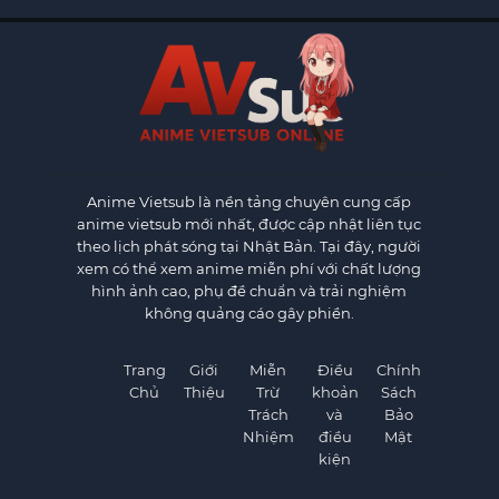
Anime Vietsub
là nền tảng chuyên cung cấp
anime vietsub mới nhất, được cập nhật liên tục
theo lịch phát sóng tại Nhật Bản. Tại đây, người
xem có thể xem anime miễn phí với chất lượng
hình ảnh cao, phụ đề chuẩn và trải nghiệm
không quảng cáo gây phiền.
Trang
Giới
Miễn
Điều
Chính
Chủ
Thiệu
Trừ
khoản
Sách
Trách
và
Bảo
Nhiệm
điều
Mật
kiện
×