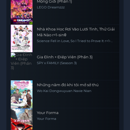
Mộng Giới (Phần 1)
LEGO Dreamzzz
Nhà Khoa Học Rơi Vào Lưới Tình, Thử Giải
Mã Nào r=1-sinθ
Science Fell in Love, So I Tried to Prove It r=1-
sinθ
Gia Đình × Điệp Viên (Phần 3)
SPY x FAMILY (Season 3)
Những năm đó khi tôi mở sở thú
Wo Kai Dongwuyuan Naxie Nian
Your Forma
Your Forma