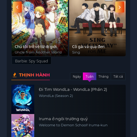
ốc
Chú tôi trở về từ dị giới
Cô gái và quạ đen
Quá
Điệp
Uncle from Another World
Sing
Fas
(Se
Barbie: Spy Squad
THỊNH HÀNH
Ngày
Tuần
Tháng
Tất cả
Đi Tìm WondLa - WondLa (Phần 2)
WondLa (Season 2)
Iruma ở ngôi trường quỷ
Welcome to Demon School! Iruma-kun