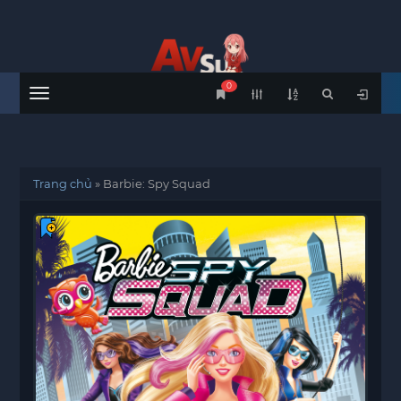
0
Menu
Trang chủ
»
Barbie: Spy Squad