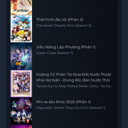
Thất hình đại tội (Phần 2)
The Seven Deadly Sins (Season 2)
Siêu Năng Lập Phương (Phần 1)
Super Cube (Season 1)
Hoàng Tử Thiên Tài Đưa Đất Nước Thoát
Khỏi Nợ Nần - Đúng Rồi, Bán Nước Thôi
Tensai Oji no Akaji Kokka Saisei Jutsu - So da,
Baikoku Shiyo, The Genius Prince's Guide to
Raising a Nation Out of Debt, The Genius
Prince's Guide to Raising a Nation Out of
Debt (Hey, How About Treason?)
Khi ve sầu khóc 2020 (Phần 1)
Higurashi: When They Cry GOU (Season 1)