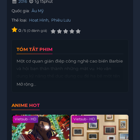
2016
1g 15phút
Quốc gia:
Âu Mỹ
Thể loại:
Hoạt Hình
,
Phiêu Lưu
0
/
0
đánh giá
5
TÓM TẮT PHIM
Một cơ quan gián điệp công nghệ cao biến Barbie
và hội bạn thân thành những mật vụ. Họ vận
dụng kỹ năng thể dục dụng cụ để hạ bệ một tên
trộm mèo xảo quyệt.
Mở rộng...
ANIME HOT
Vietsub - HD
Vietsub - HD
Viet