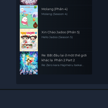
Molang (Phần 4)
Molang (Season 4)
Xin Chào Jadoo (Phần 5)
Hello Jadoo (Season 5)
Re: Bắt đầu lại ở một thế giới
khác lạ Phần 2 Part 2
Re: Zero kara Hajimeru Isekai
Seikatsu 2nd Season Part 2, Re0,
RE:ZERO