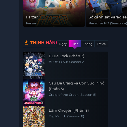
Farzar
Sở cảnh sát Paradise
Farzar
Paradise PD (Season 4
THỊNH HÀNH
Ngày
Tuần
Tháng
Tất cả
BLue Lock (Phần 2)
BLUE LOCK Season 2
Cậu Bé Craig Và Con Suối Nhỏ
(Phần 5)
Craig of the Creek (Season 5)
Lắm Chuyện (Phần 8)
Big Mouth (Season 8)