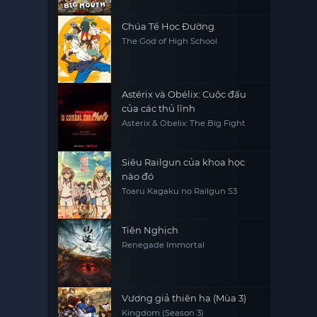
Chúa Tể Học Đường
The God of High School
Astérix và Obélix: Cuộc đấu
của các thủ lĩnh
Asterix & Obelix: The Big Fight
Siêu Railgun của khoa học
nào đó
Toaru Kagaku no Railgun S3
Tiên Nghịch
Renegade Immortal
Vương giả thiên hạ (Mùa 3)
Kingdom (Season 3)