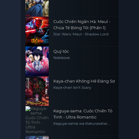
Cuộc Chiến Ngân Hà: Maul -
Chúa Tể Bóng Tối (Phần 1)
Star Wars: Maul - Shadow Lord
Quý tộc
Noblesse
Kaya-chan Không Hề Đáng Sợ
Kaya-chan Isn't Scary
Kaguya-sama: Cuộc Chiến Tỏ
Tình - Ultra Romantic
Kaguya-sama wa Kokurasetai:
Tensai-tachi no Ren'ai Zunousen -
Ultra Romantic