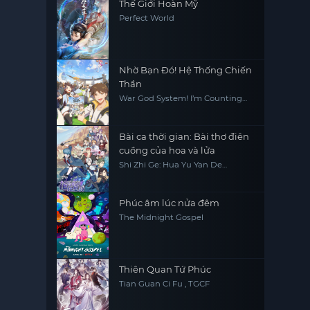
Thế Giới Hoàn Mỹ
Perfect World
Nhờ Bạn Đó! Hệ Thống Chiến
Thần
War God System! I’m Counting
On You!
Bài ca thời gian: Bài thơ điên
cuồng của hoa và lửa
Shi Zhi Ge: Hua Yu Yan De
Kuangxiang Shi
Phúc âm lúc nửa đêm
The Midnight Gospel
Thiên Quan Tứ Phúc
Tian Guan Ci Fu , TGCF