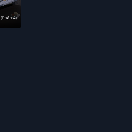
 (Phần 4)
)