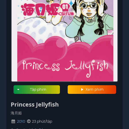
Tập phim
Xem phim
Princess Jellyfish
海月姫
2010
23 phút/tập