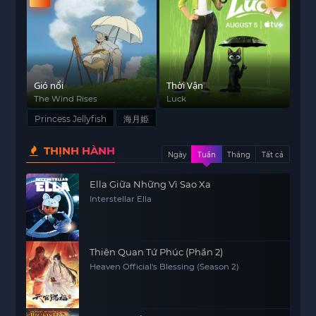
nhà trước nguy cơ bị phá hủy đến việc giúp
Tsukimi tự tin hơn trong cuộc sống và khám phá
bản thân. Từ đây, Tsukimi bắt đầu thay đổi, dần
dần học cách đối diện với những thử thách trong
cuộc sống và bước ra khỏi vỏ bọc của mình.
a
Gió nổi
Thời Vận
Nàn
e
The Wind Rises
Luck
The
Princess Jellyfish
là câu chuyện về tình bạn, sự
tự tin và sự thay đổi, nơi Tsukimi học được cách
Princess Jellyfish
海月姫
yêu thương bản thân và chấp nhận những điểm
THỊNH HÀNH
yếu của mình. Bộ anime này không chỉ mang đến
Ngày
Tuần
Tháng
Tất cả
những tình huống hài hước mà còn truyền tải
Ella Giữa Những Vì Sao Xa
thông điệp sâu sắc về việc khám phá bản thân và
Interstellar Ella
chấp nhận sự khác biệt.
Để xem bộ anime và nhiều anime hấp dẫn khác,
hãy ghé thăm
https://animevietsub1.net/
và
Thiên Quan Tứ Phúc (Phần 2)
thưởng thức chất lượng Vietsub Full HD.
Heaven Official's Blessing (Season 2)