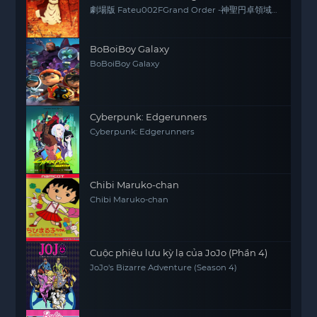
劇場版 Fateu002FGrand Order -神聖円卓領域
キャメロット- 後編 Paladin; Agateram
BoBoiBoy Galaxy
BoBoiBoy Galaxy
Cyberpunk: Edgerunners
Cyberpunk: Edgerunners
Chibi Maruko-chan
Chibi Maruko-chan
Cuộc phiêu lưu kỳ lạ của JoJo (Phần 4)
JoJo's Bizarre Adventure (Season 4)