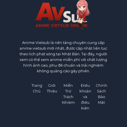
Anime Vietsub
là nền tảng chuyên cung cấp
anime vietsub mới nhất, được cập nhật liên tục
theo lịch phát sóng tại Nhật Bản. Tại đây, người
xem có thể xem anime miễn phí với chất lượng
hình ảnh cao, phụ đề chuẩn và trải nghiệm
không quảng cáo gây phiền.
Trang
Giới
Miễn
Điều
Chính
Chủ
Thiệu
Trừ
khoản
Sách
Trách
và
Bảo
Nhiệm
điều
Mật
kiện
×
×