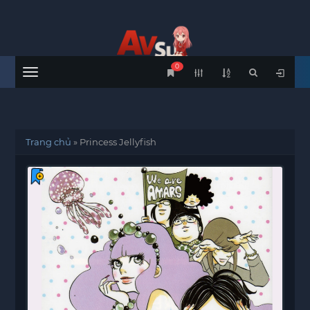
0
Menu
Trang chủ
»
Princess Jellyfish