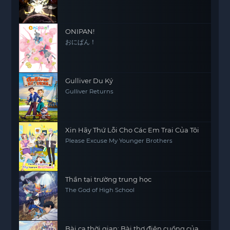
ONIPAN!
おにぱん！
Gulliver Du Ký
Gulliver Returns
Xin Hãy Thứ Lỗi Cho Các Em Trai Của Tôi
Please Excuse My Younger Brothers
Thần tại trường trung học
The God of High School
Bài ca thời gian: Bài thơ điên cuồng của