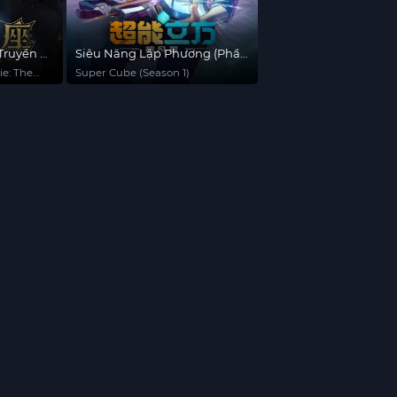
Truyền Kỳ
Siêu Năng Lập Phương (Phần
1)
ie: The
Super Cube (Season 1)