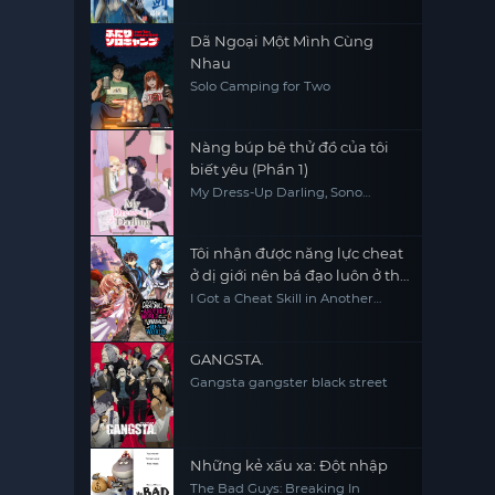
Dã Ngoại Một Mình Cùng
Nhau
Solo Camping for Two
Nàng búp bê thử đồ của tôi
biết yêu (Phần 1)
My Dress-Up Darling, Sono
Kisekae Ningyou wa Koi wo Suru
Tôi nhận được năng lực cheat
ở dị giới nên bá đạo luôn ở thế
giới thực
I Got a Cheat Skill in Another
World and Became Unrivaled in
the Real World, Too
GANGSTA.
Gangsta gangster black street
Những kẻ xấu xa: Đột nhập
The Bad Guys: Breaking In