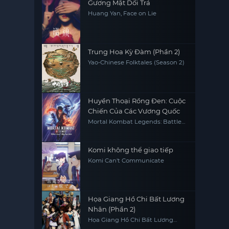
Gương Mặt Dối Trá
Huang Yan, Face on Lie
Trung Hoa Kỳ Đàm (Phần 2)
Yao-Chinese Folktales (Season 2)
Huyền Thoại Rồng Đen: Cuộc
Chiến Của Các Vương Quốc
Mortal Kombat Legends: Battle
of the Realms
Komi không thể giao tiếp
Komi Can't Communicate
Họa Giang Hồ Chi Bất Lương
Nhân (Phần 2)
Họa Giang Hồ Chi Bất Lương
Nhân (Phần 2)