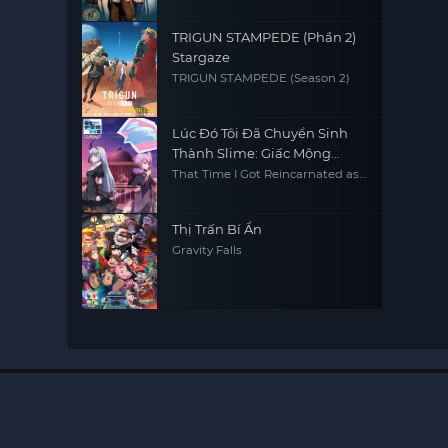
TRIGUN STAMPEDE (Phần 2)
Stargaze
TRIGUN STAMPEDE (Season 2)
Lúc Đó Tôi Đã Chuyển Sinh
Thành Slime: Giấc Mộng
Coleus
That Time I Got Reincarnated as
a Slime: Visions of Coleus
Thị Trấn Bí Ẩn
Gravity Falls