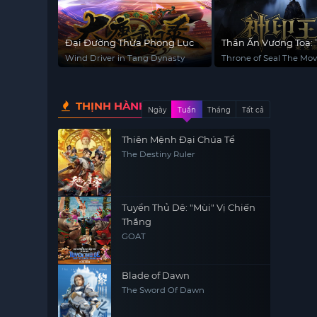
Đại Đường Thừa Phong Lục
Thần Ấn Vương Toạ: 
Y Lai Khắc Tư
Wind Driver in Tang Dynasty
Throne of Seal The Mov
Crownless God
THỊNH HÀNH
Ngày
Tuần
Tháng
Tất cả
Thiên Mệnh Đại Chúa Tể
The Destiny Ruler
Tuyển Thủ Dê: "Mùi" Vị Chiến
Thắng
GOAT
Blade of Dawn
The Sword Of Dawn