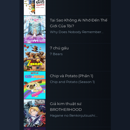
Tại Sao Không Ai Nhớ Đến Thế
Giới Của Tôi?
Why Does Nobody Remember
Me in This World?
7 chú gấu
7 Bears
Chip và Potato (Phần 1)
Chip and Potato (Season 1)
Giả kim thuật sư:
BROTHERHOOD
Hagane no Renkinjutsushi:
Fullmetal Alchemist Fullmetal
Alchemist (2009) FMA FMAB