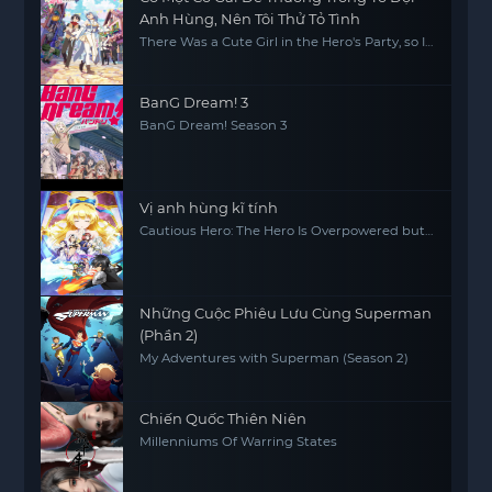
Anh Hùng, Nên Tôi Thử Tỏ Tình
There Was a Cute Girl in the Hero's Party, so I
Tried Confessing to Her
BanG Dream! 3
BanG Dream! Season 3
Vị anh hùng kĩ tính
Cautious Hero: The Hero Is Overpowered but
Overly Cautious
Những Cuộc Phiêu Lưu Cùng Superman
(Phần 2)
My Adventures with Superman (Season 2)
Chiến Quốc Thiên Niên
Millenniums Of Warring States