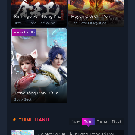
Kim Ngô Vệ: Phong Khởi
Huyền Giới Chi Môn
Kim Lăng
Jinwu Guard: The Wind
The Gate Of Mystical
Rises in Jinling
Realm
Vietsub - HD
Trong Tông Môn Trừ Ta
Ra Tất Cả Đều Là Gián
Spy x Sect
Điệp
THỊNH HÀNH
Ngày
Tuần
Tháng
Tất cả
Có Một Cô Gái Dễ Thương Trong Tổ Đội