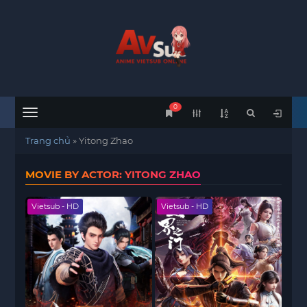
0
Menu
Trang chủ
»
Yitong Zhao
MOVIE BY ACTOR: YITONG ZHAO
Vietsub - HD
Vietsub - HD