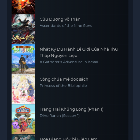
Cửu Dương Võ Thần
Ascendants of the Nine Suns
Nhật Ký Du Hành Dị Giới Của Nhà Thu
Thập Nguyên Liệu
A Gatherer's Adventure in Isekai
Công chúa mê đọc sách
Princess of the Bibliophile
Trang Trại Khủng Long (Phần 1)
Dino Ranch (Season 1)
Họa Giang Hồ Chi Hiệp Lam