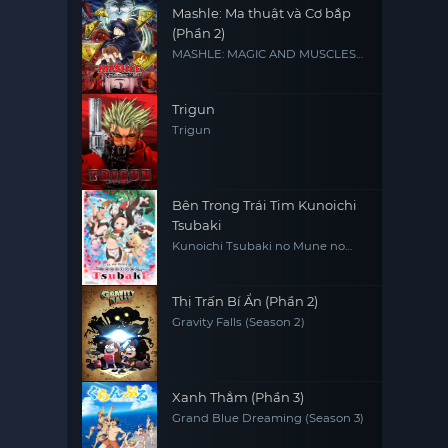
Mashle: Ma thuật và Cơ bắp
(Phần 2)
MASHLE: MAGIC AND MUSCLES
Season 2
Trigun
Trigun
Bên Trong Trái Tim Kunoichi
Tsubaki
Kunoichi Tsubaki no Mune no
Uchi
Thị Trấn Bí Ẩn (Phần 2)
Gravity Falls (Season 2)
Xanh Thẳm (Phần 3)
Grand Blue Dreaming (Season 3)