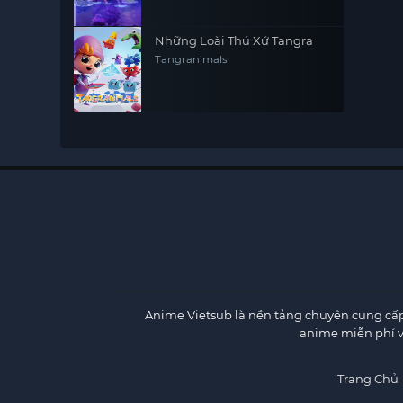
Wonderbeasts (Season 3)
Những Loài Thú Xứ Tangra
Tangranimals
Anime Vietsub
là nền tảng chuyên cung cấp 
anime miễn phí v
Trang Chủ