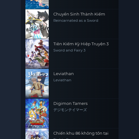
Chuyển Sinh Thành Kiếm
Reincarnated as a Sword
Tiên Kiếm Kỳ Hiệp Truyện 3
Sword and Fairy 3
Leviathan
Leviathan
Digimon Tamers
デジモンテイマーズ
Chiến khu 86 không tồn tại