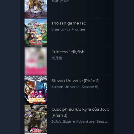
Eighty Six
Thợ săn game rác
Shangri-La Frontier
Princess Jellyfish
海月姫
Steven Universe (Phần 5)
Steven Universe (Season 5)
Cuộc phiêu lưu kỳ lạ của JoJo
(Phần 3)
JoJo's Bizarre Adventure (Season
3)