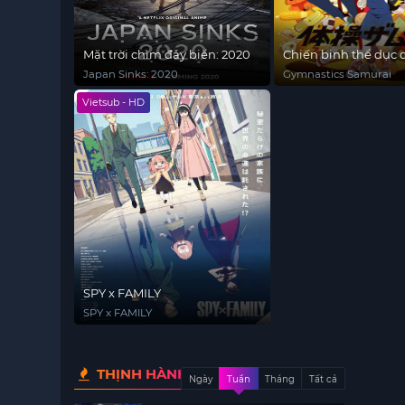
Mặt trời chìm đáy biển: 2020
Chiến binh thể dục 
Japan Sinks: 2020
Gymnastics Samurai
Vietsub - HD
SPY x FAMILY
SPY x FAMILY
THỊNH HÀNH
Ngày
Tuần
Tháng
Tất cả