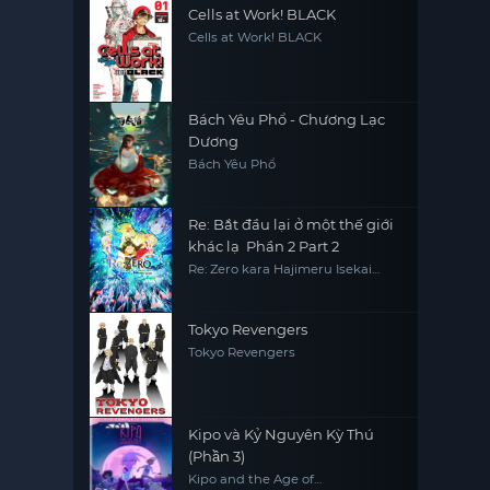
Cells at Work! BLACK
Cells at Work! BLACK
Bách Yêu Phổ - Chương Lạc
Dương
Bách Yêu Phổ
Re: Bắt đầu lại ở một thế giới
khác lạ Phần 2 Part 2
Re: Zero kara Hajimeru Isekai
Seikatsu 2nd Season Part 2, Re0,
RE:ZERO
Tokyo Revengers
Tokyo Revengers
Kipo và Kỷ Nguyên Kỳ Thú
(Phần 3)
Kipo and the Age of