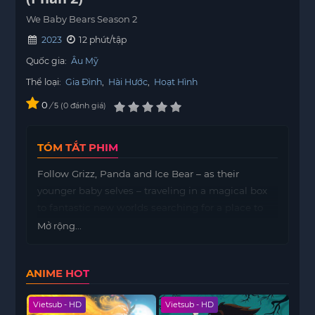
We Baby Bears Season 2
2023
12 phút/tập
Quốc gia:
Âu Mỹ
Thể loại:
Gia Đình
,
Hài Hước
,
Hoạt Hình
0
/
0
đánh giá
5
TÓM TẮT PHIM
Follow Grizz, Panda and Ice Bear – as their
younger baby selves – traveling in a magical box
to fantastic new worlds searching for a place to
call home. Along the way, they meet new friends,
Mở rộng...
learn a few lessons and discover that “home” can
mean wherever they are, as long as they’re
ANIME HOT
together.
ailer
Vietsub - HD
Vietsub - HD
Viet