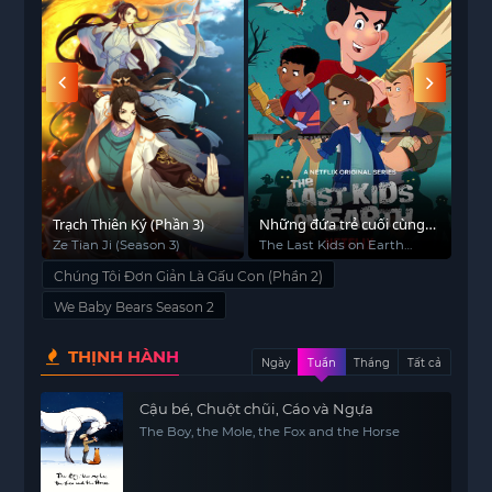
Trạch Thiên Ký (Phần 3)
Những đứa trẻ cuối cùng
Nhữ
trên Trái Đất (Phần 2)
trên
Ze Tian Ji (Season 3)
The Last Kids on Earth
The
(Season 2)
(Se
Chúng Tôi Đơn Giản Là Gấu Con (Phần 2)
We Baby Bears Season 2
THỊNH HÀNH
Ngày
Tuần
Tháng
Tất cả
Cậu bé, Chuột chũi, Cáo và Ngựa
The Boy, the Mole, the Fox and the Horse