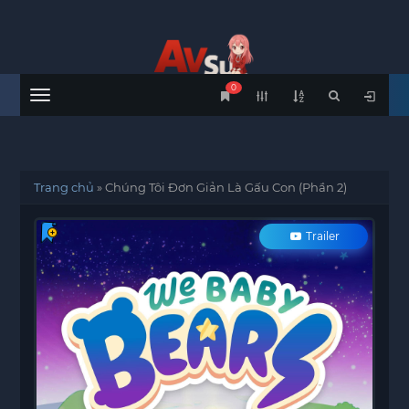
0
Menu
Trang chủ
»
Chúng Tôi Đơn Giản Là Gấu Con (Phần 2)
Trailer