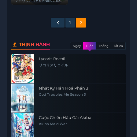
ANIMATION2
ツキウタ。 THE ANIMATION
2
1
2
THỊNH HÀNH
Ngày
Tuần
Tháng
Tất cả
Lycoris Recoil
リコリスリコイル
Nhật Ký Hán Hoá Phần 3
God Troubles Me Season 3
Cuộc Chiến Hầu Gái Akiba
Akiba Maid War