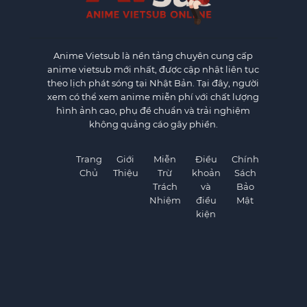
Anime Vietsub
là nền tảng chuyên cung cấp
anime vietsub mới nhất, được cập nhật liên tục
theo lịch phát sóng tại Nhật Bản. Tại đây, người
xem có thể xem anime miễn phí với chất lượng
hình ảnh cao, phụ đề chuẩn và trải nghiệm
không quảng cáo gây phiền.
Trang
Giới
Miễn
Điều
Chính
Chủ
Thiệu
Trừ
khoản
Sách
Trách
và
Bảo
Nhiệm
điều
Mật
kiện
×
×
©
AnimeVietSub1.Net. All rights reserved.
Telegram