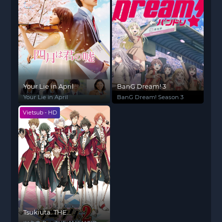
Your Lie in April
BanG Dream! 3
Your Lie in April
BanG Dream! Season 3
Vietsub - HD
Tsukiuta. THE