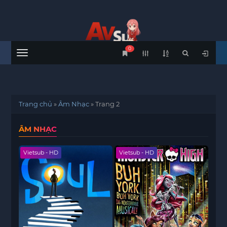
0
Menu
Trang chủ
»
Âm Nhạc
»
Trang 2
ÂM NHẠC
Vietsub - HD
Vietsub - HD