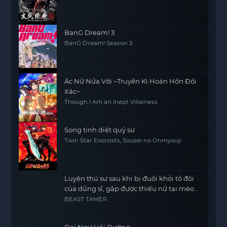
BanG Dream! 3
BanG Dream! Season 3
Ác Nữ Nửa Vời ~Truyền Kì Hoán Hồn Đổi
Xác~
Though I Am an Inept Villainess
Song tinh diệt quỷ sư
Twin Star Exorcists, Sousei no Onmyouji
Luyện thú sư sau khi bị đuổi khỏi tổ đội
của dũng sĩ, gặp được thiếu nữ tai mèo
của chủng tộc mạnh nhất
BEAST TAMER