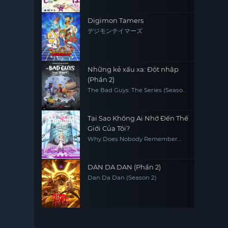
Digimon Tamers
デジモンテイマーズ
Những kẻ xấu xa: Đột nhập
(Phần 2)
The Bad Guys: The Series (Season
2)
Tại Sao Không Ai Nhớ Đến Thế
Giới Của Tôi?
Why Does Nobody Remember
Me in This World?
DAN DA DAN (Phần 2)
Dan Da Dan (Season 2)