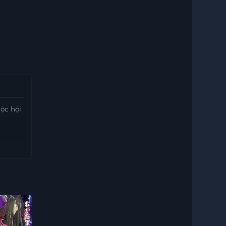
ộc hội
Vietsub - HD
Vietsub - HD
Tập 8