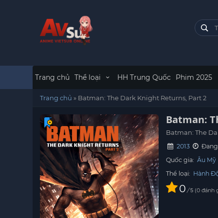
Trang chủ
Thể loại
HH Trung Quốc
Phim 2025
Trang chủ
»
Batman: The Dark Knight Returns, Part 2
Batman: Th
Batman: The Dar
2013
Đang 
Quốc gia:
Âu Mỹ
Thể loại:
Hành Đ
0
/
0
đánh 
5