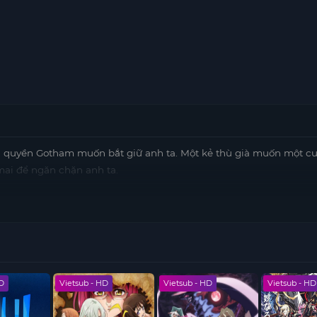
nh quyền Gotham muốn bắt giữ anh ta. Một kẻ thù già muốn một cu
ai để ngăn chặn anh ta.
HD
Vietsub - HD
Vietsub - HD
Vietsub - HD