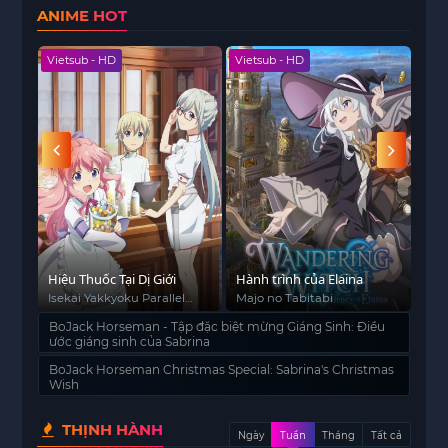
ANIME HOT
Vietsub - HD
Vietsub - HD
Viet
ếc
Hiệu Thuốc Tại Dị Giới
Hành trình của Elaina
Chi
Isekai Yakkyoku Parallel
Majo no Tabitabi
Chi
World Pharmacy
BoJack Horseman - Tập đặc biệt mừng Giáng Sinh: Điều
ước giáng sinh của Sabrina
BoJack Horseman Christmas Special: Sabrina's Christmas
Wish
THỊNH HÀNH
Ngày
Tuần
Tháng
Tất cả