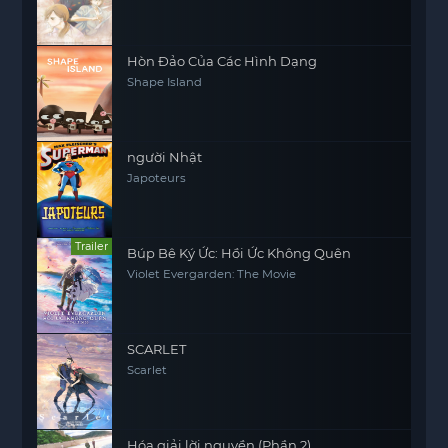
Hòn Đảo Của Các Hình Dạng
Shape Island
người Nhật
Japoteurs
Trailer
Búp Bê Ký Ức: Hồi Ức Không Quên
Violet Evergarden: The Movie
SCARLET
Scarlet
Hóa giải lời nguyền (Phần 2)