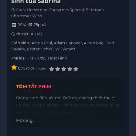
sinh của Sabrina
BoJack Horseman Christmas Special: Sabrina's
Christmas Wish
2014
25phút
Quốc gia:
Âu Mỹ
Diễn viên:
Aaron Paul
Adam Conover
Alison Brie
Fred
Savage
Kristen Schaal
Will Arnett
Thể loại:
Hài Hước
,
Hoạt Hình
0
/
0
đánh giá
5
TÓM TẮT PHIM
Giáng sinh đến rồi mà BoJack chẳng thiết tha gì
cả. Rồi Todd xuất hiện với một cây kẹo khổng lồ và
hát hò những bài hát Giáng sinh cũ kỹ.
Mở rộng...