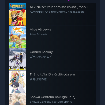
ALVINNN!!! và nhóm sóc chuột (Phần 1)
ALVINNN!!! And the Chipmunks (Season 1)
Alice Và Lewis
Alice & Lewis
Golden Kamuy
ゴールデンカムイ
Tháng tư là lời nói dối của em
四月は君の嘘
Showa Genroku Rakugo Shinju
Showa Genroku Rakugo Shinju