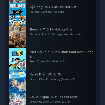
Kỷ Băng Hà 4: Lục Địa Trôi Dạt
Ice Age: Continental Drift
Berserk: Thời kỳ Hoàng Kim
Berserk: The Golden Age Arc Memorial
Edition
Biệt Đội Thiếu Niên Titan Xuất Kích (Phần
8)
Teen Titans Go! (Season 8)
Xanh Thẳm (Phần 3)
Grand Blue Dreaming (Season 3)
Cô Gái Ngựa Đua: Lọ Lem Xám
Umamusume: Cinderella Gray