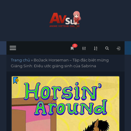
0
Menu
Trang chủ
»
BoJack Horseman – Tập đặc biệt mừng
Giáng Sinh: Điều ước giáng sinh của Sabrina