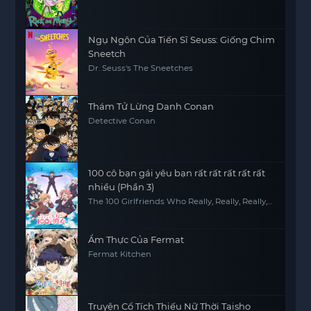
độc đáo cùng những cuộc chiến chiến thuật. Đây
là một bộ anime lý tưởng cho những ai yêu thích
Ngụ Ngôn Của Tiến Sĩ Seuss: Giống Chim
thế giới game và mong muốn khám phá các vùng
Sneetch
đất mới trong thế giới ảo.
Dr. Seuss's The Sneetches
Để xem bộ phim và tìm hiểu thêm về nhiều
anime thú vị khác, hãy ghé thăm
Thám Tử Lừng Danh Conan
https://animevietsub1.net/.
Detective Conan
100 cô bạn gái yêu bạn rất rất rất rất rất
nhiều (Phần 3)
The 100 Girlfriends Who Really, Really, Really,
Really, REALLY Love You (Season 3)
Ẩm Thực Của Fermat
Fermat Kitchen
Truyện Cổ Tích Thiếu Nữ Thời Taisho