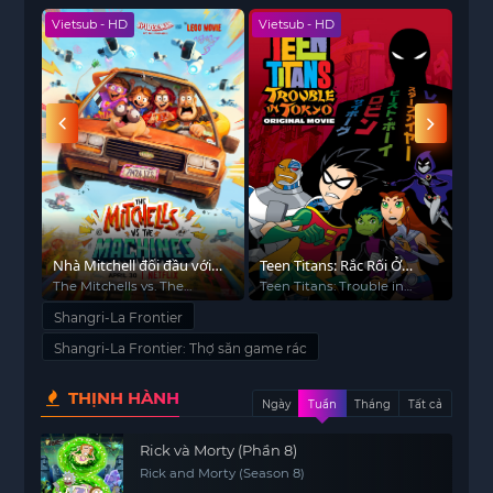
trò chơi này thường không thu hút sự chú ý,
Vietsub - HD
Vietsub - HD
Tập 
nhưng lại tiềm ẩn những kho báu và thử thách
thú vị mà ít người biết đến.
Quyết định trở thành một Thợ Săn Game Rác,
Kaito tìm kiếm và khai thác những trò chơi này để
kiếm tiền và khám phá các bí mật mà chúng
chứa đựng. Tuy nhiên, hành trình của anh không
dễ dàng khi phải đối mặt với những kẻ thù nguy
hiểm và các thử thách liên tục.
a
Nhà Mitchell đối đầu với
Trong quá trình phiêu lưu, Kaito gặp gỡ nhiều
Teen Titans: Rắc Rối Ở
WIN
máy móc
Tokyo
e
The Mitchells vs. The
Teen Titans: Trouble in
WIN
đồng đội đặc biệt, mỗi người đều có câu chuyện
Machines
Tokyo
riêng và mục tiêu cá nhân trong thế giới game.
Shangri-La Frontier
Thợ Săn Game Rác mang đến một
Shangri-La Frontier: Thợ săn game rác
animevietsub1.net
trải nghiệm anime đầy sáng
tạo và hấp dẫn, kết hợp giữa hành động, phiêu
THỊNH HÀNH
Ngày
Tuần
Tháng
Tất cả
lưu và một chút kỳ ảo.
Rick và Morty (Phần 8)
Bộ phim không chỉ đem lại những tình huống
Rick and Morty (Season 8)
căng thẳng, mà còn khám phá những trò chơi