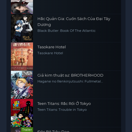
Hắc Quản Gia: Cuốn Sách Của Đại Tây
Dương
Black Butler: Book Of The Atlantic
Tasokare Hotel
Tasokare Hotel
Giả kim thuật sư: BROTHERHOOD
Hagane no Renkinjutsushi: Fullmetal
Alchemist Fullmetal Alchemist (2009) FMA
FMAB
Teen Titans: Rắc Rối Ở Tokyo
Teen Titans: Trouble in Tokyo
Trailer
Độc Bộ Tiêu Dao