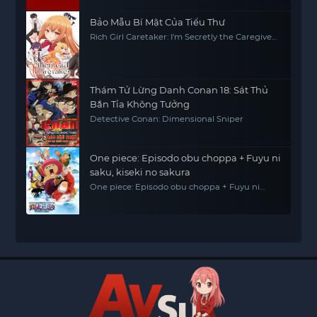
Bảo Mẫu Bí Mật Của Tiểu Thư
Rich Girl Caretaker: I'm Secretly the Caregiver
of the Most Popular Girl in This Rich Kid
School
Thám Tử Lừng Danh Conan 18: Sát Thủ
Bắn Tỉa Không Tưởng
Detective Conan: Dimensional Sniper
One piece: Episodo obu choppa + Fuyu ni
saku, kiseki no sakura
One piece: Episodo obu choppa + Fuyu ni
saku, kiseki no sakura