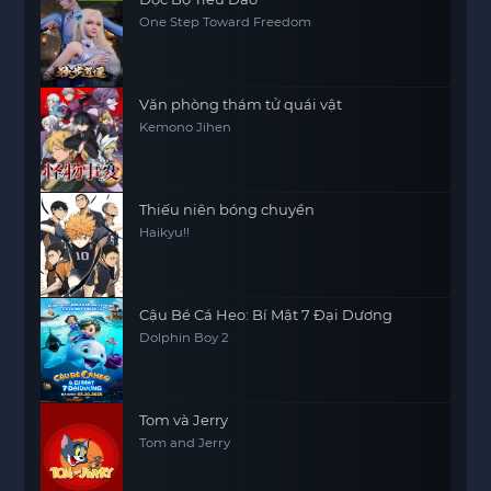
One Step Toward Freedom
Văn phòng thám tử quái vật
Kemono Jihen
Thiếu niên bóng chuyền
Haikyu!!
Cậu Bé Cá Heo: Bí Mật 7 Đại Dương
Dolphin Boy 2
Tom và Jerry
Tom and Jerry