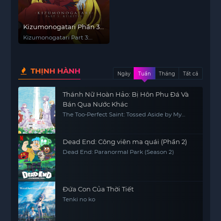
Kizumonogatari Phần 3 :
Lãnh Huyết
Kizumonogatari Part 3:
Reiketsu
THỊNH HÀNH
Ngày
Tuần
Tháng
Tất cả
Thánh Nữ Hoàn Hảo: Bị Hôn Phu Đá Và
Bán Qua Nước Khác
The Too-Perfect Saint: Tossed Aside by My
Fiancé and Sold to Another Kingdom
Dead End: Công viên ma quái (Phần 2)
Dead End: Paranormal Park (Season 2)
Đứa Con Của Thời Tiết
Tenki no ko