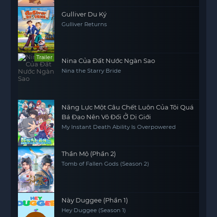
Gulliver Du Ký
Gulliver Returns
Trailer
Nina Của Đất Nước Ngàn Sao
Nina the Starry Bride
Năng Lực Một Câu Chết Luôn Của Tôi Quá
Bá Đạo Nên Vô Đối Ở Dị Giới
My Instant Death Ability Is Overpowered
Thần Mộ (Phần 2)
Tomb of Fallen Gods (Season 2)
Này Duggee (Phần 1)
Hey Duggee (Season 1)