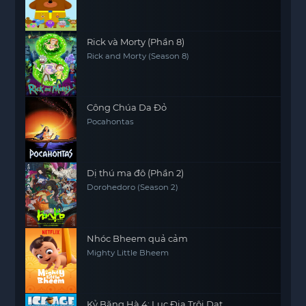
Rick và Morty (Phần 8)
Rick and Morty (Season 8)
Công Chúa Da Đỏ
Pocahontas
Dị thú ma đô (Phần 2)
Dorohedoro (Season 2)
Nhóc Bheem quả cảm
Mighty Little Bheem
Kỷ Băng Hà 4: Lục Địa Trôi Dạt