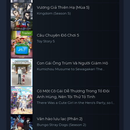
Vương Giả Thiên Hạ (Mùa 5)
Kingdom (Season 5)
Trailer
Câu Chuyện Đồ Chơi 5
Toy Story 5
Con Gái Ông Trùm Và Người Giám Hộ
Kumichou Musume to Sewagakari The
Yakuza's Guide to Babysitting
Có Một Cô Gái Dễ Thương Trong Tổ Đội
Anh Hùng, Nên Tôi Thử Tỏ Tình
There Was a Cute Girl in the Hero's Party, so I
Tried Confessing to Her
Văn hào lưu lạc (Phần 2)
Bungo Stray Dogs (Season 2)