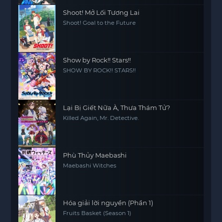
chính.
Shoot! Mở Lối Tương Lai
Shoot! Goal to the Future
Show by Rock!! Stars!!
SHOW BY ROCK!! STARS!!
Lại Bị Giết Nữa À, Thưa Thám Tử?
Killed Again, Mr. Detective.
Phù Thủy Maebashi
Maebashi Witches
Hóa giải lời nguyền (Phần 1)
Fruits Basket (Season 1)