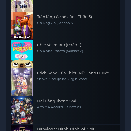
Tiến lên, các bé cún! (Phần 3)
Go Dog Go (Season 3)
Chip và Potato (Phần 2)
Chip and Potato (Season 2)
Cách Sống Của Thiếu Nữ Hành Quyết
Shokei Shoujo no Virgin Road
Đại Bàng Thống Soái
Altair: A Record Of Battles
Babylon 5: Hành Trình Về Nhà