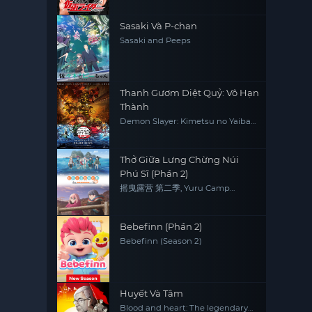
Sasaki Và P-chan
Sasaki and Peeps
Thanh Gươm Diệt Quỷ: Vô Hạn
Thành
Demon Slayer: Kimetsu no Yaiba
Infinity Castle
Thở Giữa Lưng Chừng Núi
Phú Sĩ (Phần 2)
摇曳露营 第二季, Yuru Camp
(Season 2)
Bebefinn (Phần 2)
Bebefinn (Season 2)
Huyết Và Tâm
Blood and heart: The legendary