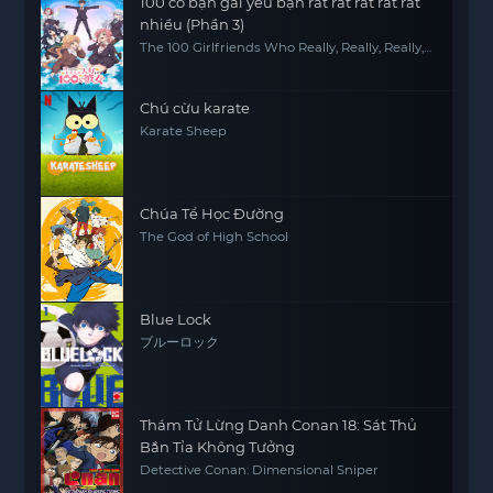
100 cô bạn gái yêu bạn rất rất rất rất rất
nhiều (Phần 3)
The 100 Girlfriends Who Really, Really, Really,
Really, REALLY Love You (Season 3)
Chú cừu karate
Karate Sheep
Chúa Tể Học Đường
The God of High School
Blue Lock
ブルーロック
Thám Tử Lừng Danh Conan 18: Sát Thủ
Bắn Tỉa Không Tưởng
Detective Conan: Dimensional Sniper