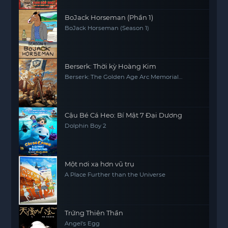
BoJack Horseman (Phần 1)
BoJack Horseman (Season 1)
Berserk: Thời kỳ Hoàng Kim
Berserk: The Golden Age Arc Memorial
Edition
Cậu Bé Cá Heo: Bí Mật 7 Đại Dương
Dolphin Boy 2
Một nơi xa hơn vũ trụ
A Place Further than the Universe
Trứng Thiên Thần
Angel's Egg