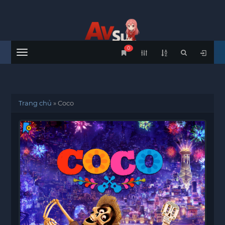
0
Menu
Trang chủ
»
Coco