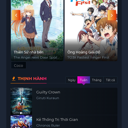
đình của Miguel.
Thiên Sứ nhà bên
Ông Hoàng Giải Đố
Hơn
chư
The Angel Next Door Spoils
7O3X Fastest Finger First
Mor
Me Rotten
Cou
Coco
THỊNH HÀNH
Ngày
Tuần
Tháng
Tất cả
Guilty Crown
Giruti Kuraun
Kẻ Thống Trị Thời Gian
Chronos Ruler