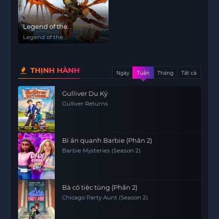
Legend of the
BoneKnapper Dragon
Legend of the
BoneKnapper Dragon
THỊNH HÀNH
Ngày
Tuần
Tháng
Tất cả
Gulliver Du Ký
Gulliver Returns
Bí ẩn quanh Barbie (Phần 2)
Barbie Mysteries (Season 2)
Bà cô tiệc tùng (Phần 2)
Chicago Party Aunt (Season 2)