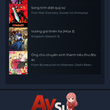
Song tinh diệt quỷ sư
Twin Star Exorcists, Sousei no Onmyouji
Vương giả thiên hạ (Mùa 3)
Kingdom (Season 3)
Ông chú chuyển sinh thành tiểu thư độc
ác
From Bureaucrat to Villainess: Dad's Been
Reincarnated!