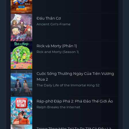
Đấu Thần Cơ
Ancient Girl's-Frame
Rick và Morty (Phần 1)
Rick and Morty (Season 1)
Cuộc Sống Thường Ngày Của Tiên Vương
Mùa 2
The Daily Life of the Immortal King S2
Ráp-phờ Đập Phá 2: Phá Đảo Thế Giới Ảo
Ralph Breaks the Internet
Trong Tông Môn Trừ Ta Ra Tất Cả Đều Là