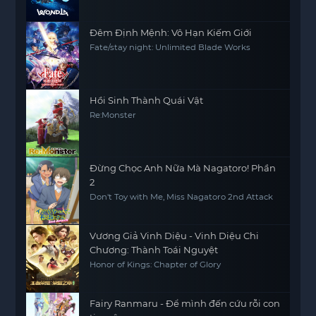
Đêm Định Mệnh: Vô Hạn Kiếm Giới
Fate/stay night: Unlimited Blade Works
Hồi Sinh Thành Quái Vật
Re:Monster
Đừng Chọc Anh Nữa Mà Nagatoro! Phần
2
Don't Toy with Me, Miss Nagatoro 2nd Attack
Vương Giả Vinh Diệu - Vinh Diệu Chi
Chương: Thành Toái Nguyệt
Honor of Kings: Chapter of Glory
Fairy Ranmaru - Để mình đến cứu rỗi con