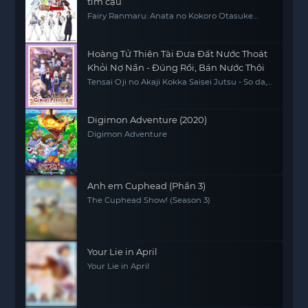
tim cậu
Fairy Ranmaru: Anata no Kokoro Otasuke
Shimasu
Hoàng Tử Thiên Tài Đưa Đất Nước Thoát
Khỏi Nợ Nần - Đúng Rồi, Bán Nước Thôi
Tensai Oji no Akaji Kokka Saisei Jutsu - So da,
Baikoku Shiyo, The Genius Prince's Guide to
Raising a Nation Out of Debt, The Genius
Prince's Guide to Raising a Nation Out of
Debt (Hey, How About Treason?)
Digimon Adventure (2020)
Digimon Adventure
Anh em Cuphead (Phần 3)
The Cuphead Show! (Season 3)
Your Lie in April
Your Lie in April