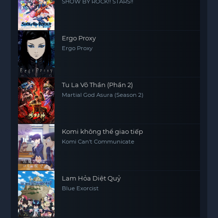
SHOW BY ROCK!! STARS!!
nhân vật phải vượt qua để trưởng thành.
Ergo Proxy
Ergo Proxy
Tu La Võ Thần (Phần 2)
Martial God Asura (Season 2)
Komi không thể giao tiếp
Komi Can't Communicate
Lam Hỏa Diệt Quỷ
Blue Exorcist