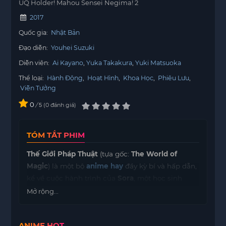
UQ Holder! Mahou Sensei Negima! 2
2017
Quốc gia:
Nhật Bản
Đạo diễn:
Youhei Suzuki
Diễn viên:
Ai Kayano
Yuka Takakura
Yuki Matsuoka
Thể loại:
Hành Động
,
Hoạt Hình
,
Khoa Học
,
Phiêu Lưu
,
Viễn Tưởng
0
/
0
đánh giá
5
TÓM TẮT PHIM
Thế Giới Pháp Thuật
(tựa gốc:
The World of
Magic
) là một bộ
anime hay
đầy kỳ bí và hấp dẫn,
kể về cuộc hành trình của
Sora
, một học sinh
bình thường, khi anh vô tình khám phá ra một thế
Mở rộng...
giới phép thuật huyền bí. Thế giới này không
giống như những gì anh đã biết, nơi mà phép
ANIME HOT