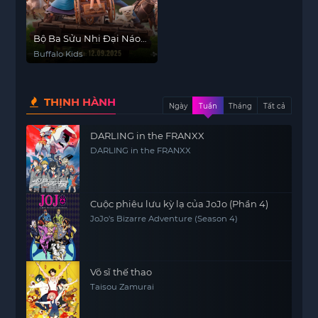
Bộ Ba Sửu Nhi Đại Náo
Mỏ Vàng
Buffalo Kids
THỊNH HÀNH
Ngày
Tuần
Tháng
Tất cả
DARLING in the FRANXX
DARLING in the FRANXX
Cuộc phiêu lưu kỳ lạ của JoJo (Phần 4)
JoJo's Bizarre Adventure (Season 4)
Võ sĩ thế thao
Taisou Zamurai