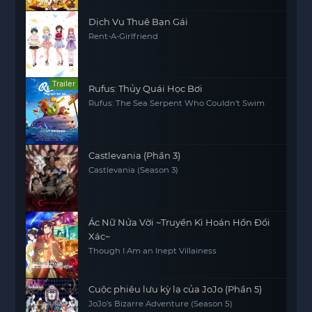
Dịch Vụ Thuê Bạn Gái
Rent-A-Girlfriend
Trailer
Rufus: Thủy Quái Học Bơi
Rufus: The Sea Serpent Who Couldn't Swim
Castlevania (Phần 3)
Castlevania (Season 3)
Ác Nữ Nửa Vời ~Truyền Kì Hoán Hồn Đổi
Xác~
Though I Am an Inept Villainess
Cuộc phiêu lưu kỳ lạ của JoJo (Phần 5)
JoJo's Bizarre Adventure (Season 5)