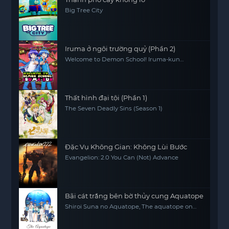
Big Tree City
Iruma ở ngôi trường quỷ (Phần 2)
Welcome to Demon School! Iruma-kun
(Season 2)
Thất hình đại tội (Phần 1)
The Seven Deadly Sins (Season 1)
Đặc Vụ Không Gian: Không Lùi Bước
Evangelion: 2.0 You Can (Not) Advance
Bãi cát trắng bên bờ thủy cung Aquatope
Shiroi Suna no Aquatope, The aquatope on
white sand