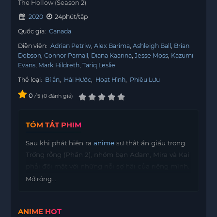
The Hollow (Season 2)
2020
24phút/tập
Quốc gia:
Canada
Diễn viên:
Adrian Petriw
Alex Barima
Ashleigh Ball
Brian
Dobson
Connor Parnall
Diana Kaarina
Jesse Moss
Kazumi
Evans
Mark Hildreth
Tariq Leslie
Thể loại:
Bí ẩn
,
Hài Hước
,
Hoạt Hình
,
Phiêu Lưu
0
/
0
đánh giá
5
TÓM TẮT PHIM
Sau khi phát hiện ra
anime
sự thật ẩn giấu trong
Trống rỗng (Phần 2), nhóm bạn Adam, Mira và Kai
phải đối mặt với những nỗi sợ hãi của riêng mình.
Những điều mà họ từng nghĩ là không thể vượt
Mở rộng...
qua lại trở thành những thử thách lớn lao hơn bao
giờ hết. Trên hành trình này, mỗi người trong họ
ANIME HOT
cần tìm ra cách để đối diện với nỗi sợ của bản