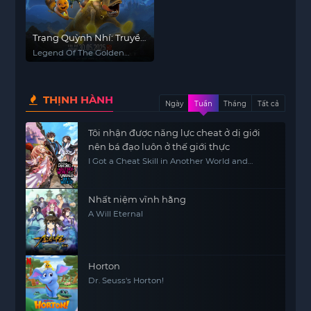
Trạng Quỳnh Nhí: Truyền
Thuyết Kim Ngưu
Legend Of The Golden
Buffalo
THỊNH HÀNH
Ngày
Tuần
Tháng
Tất cả
Tôi nhận được năng lực cheat ở dị giới
nên bá đạo luôn ở thế giới thực
I Got a Cheat Skill in Another World and
Became Unrivaled in the Real World, Too
Nhất niệm vĩnh hằng
A Will Eternal
Horton
Dr. Seuss's Horton!