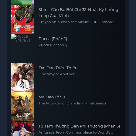
Shin - Cậu Bé Bút Chì 32: Nhật Ký Khủng
Long Của Mình
Crayon Shin-chan the Movie: Our Dinosaur
Diary
Pucca (Phần 1)
Pucca (Season 1)
Đại Đạo Triều Thiên
One Way or Another
Ma Đạo Tổ Sư
The Founder of Diabolism Final Season
Từ Tầm Thường Đến Phi Thường (Phần 3)
Arifureta: From Commonplace to World's