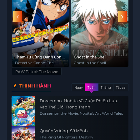
và thiết bị mới thú vị, Paw Patrol chiến đấu để
cứu những công dân của thành phố phiêu lưu và
ngăn chặn sự hài hước của thị trưởng vì phá hủy
các đô thị nhộn nhịp.
Thám Tử Lừng Danh Conan
Ghost in the Shell
Thá
1: Kẻ Đánh Bom Cao Ốc
Detective Conan: The
Ghost in the Shell
Det
Timed Bomb Skyscraper
PAW Patrol: The Movie
THỊNH HÀNH
Ngày
Tuần
Tháng
Tất cả
Doraemon: Nobita Và Cuộc Phiêu Lưu
Vào Thế Giới Trong Tranh
Doraemon the Movie: Nobita's Art World Tales
Quyền Vương: Số Mệnh
The King Of Fighters: Destiny