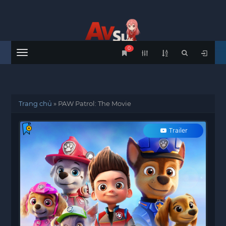
0
Menu
Trang chủ
»
PAW Patrol: The Movie
Trailer