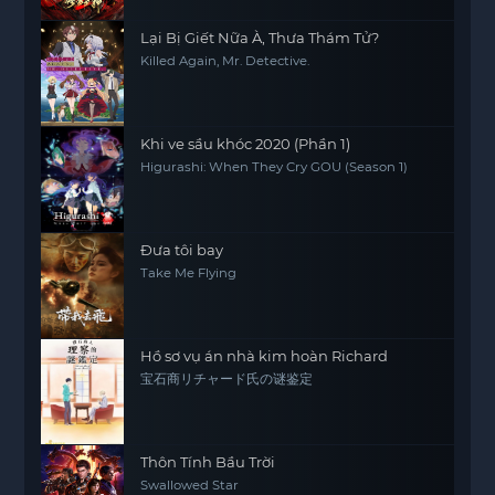
Lại Bị Giết Nữa À, Thưa Thám Tử?
Killed Again, Mr. Detective.
Khi ve sầu khóc 2020 (Phần 1)
Higurashi: When They Cry GOU (Season 1)
Đưa tôi bay
Take Me Flying
Hồ sơ vụ án nhà kim hoàn Richard
宝石商リチャード氏の谜鉴定
Thôn Tính Bầu Trời
Swallowed Star